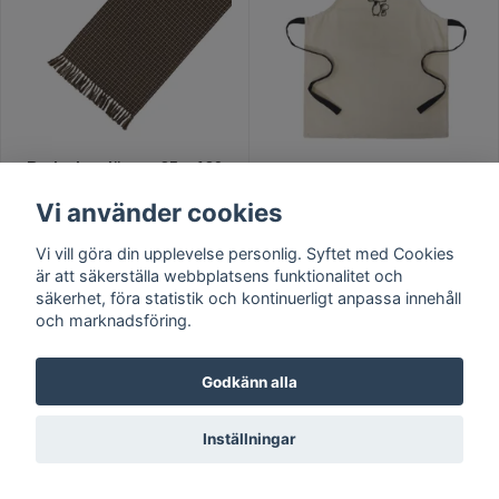
Brolyckan löpare 35 x 120
Svamp förkläde barn
cm.
Vi använder cookies
125 kr
125 kr
Vi vill göra din upplevelse personlig. Syftet med Cookies
är att säkerställa webbplatsens funktionalitet och
Lägg i varukorg
säkerhet, föra statistik och kontinuerligt anpassa innehåll
Lägg i varukorg
och marknadsföring.
Godkänn alla
Inställningar