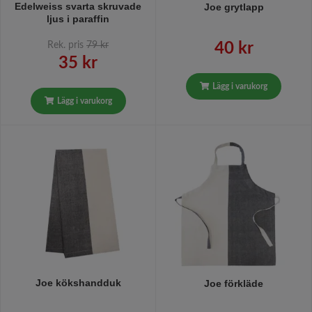
Edelweiss svarta skruvade
Joe grytlapp
ljus i paraffin
Rek. pris
79 kr
40 kr
35 kr
Lägg i varukorg
Lägg i varukorg
Joe kökshandduk
Joe förkläde