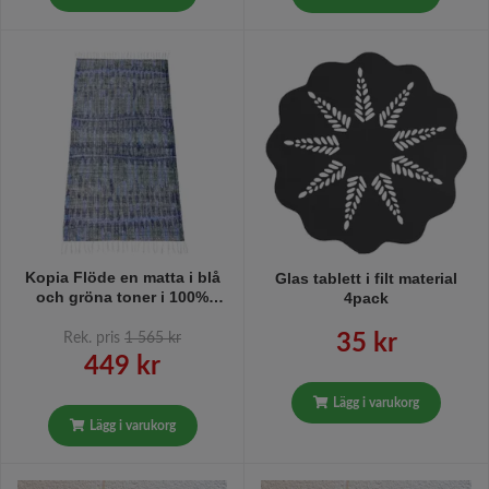
Kopia Flöde en matta i blå
Glas tablett i filt material
och gröna toner i 100%
4pack
bomull från Boel & Jan i
mått 140 x200 cm.
Rek. pris
1 565 kr
35 kr
449 kr
Lägg i varukorg
Lägg i varukorg