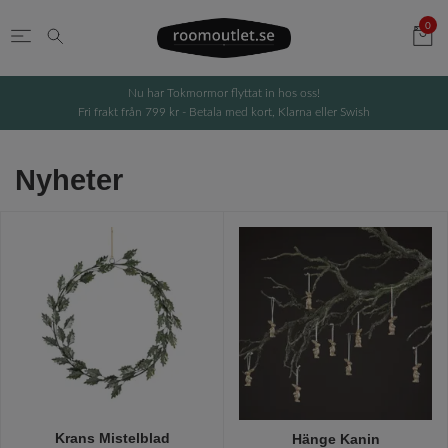
0
Nu har Tokmormor flyttat in hos oss!
Fri frakt från 799 kr - Betala med kort, Klarna eller Swish
Nyheter
Krans Mistelblad
Hänge Kanin