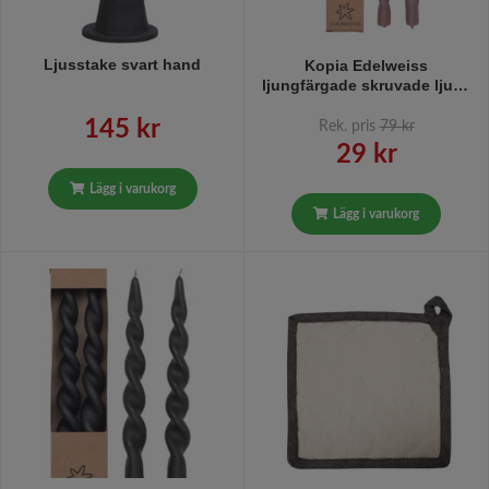
Ljusstake svart hand
Kopia Edelweiss
ljungfärgade skruvade ljus i
paraffin
145 kr
Rek. pris
79 kr
29 kr
Lägg i varukorg
Lägg i varukorg