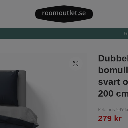
Fr
Dubbel
bomull
svart o
200 c
Rek. pris
549 k
279 kr