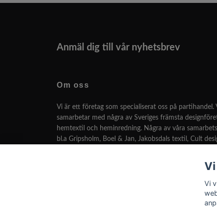
Anmäl dig till vår nyhetsbrev
Om oss
Vi är ett företag som specialiserat oss på partihandel. 
samarbetar med några av Sveriges främsta designför
hemtextil och heminredning. Några av våra samarbets
bl.a Gripsholm, Boel & Jan, Jakobsdals textil, Cult des
många fler.
Vi
Vi har som målsättning att kunna leverera den bästa 
designen till lägsta pris.
Vi v
web
anp