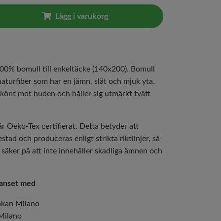
Lägg i varukorg
100% bomull till enkeltäcke (140x200). Bomull
 naturfiber som har en jämn, slät och mjuk yta.
könt mot huden och håller sig utmärkt tvätt
r Oeko-Tex certifierat. Detta betyder att
stad och produceras enligt strikta riktlinjer, så
 säker på att inte innehåller skadliga ämnen och
anset med
akan Milano
Milano