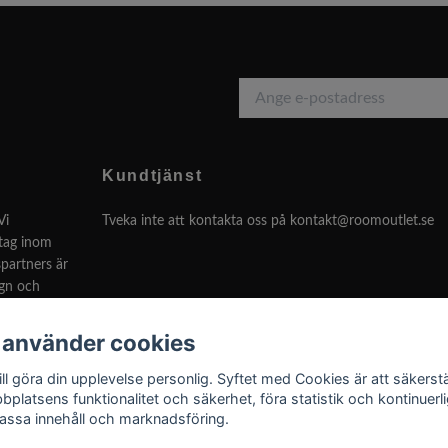
Kundtjänst
Vi
Tveka inte att kontakta oss på
kontakt@roomoutlet.se
etag inom
partners är
ign och
 använder cookies
Svenska
ill göra din upplevelse personlig. Syftet med Cookies är att säkerstä
bplatsens funktionalitet och säkerhet, föra statistik och kontinuerli
assa innehåll och marknadsföring.