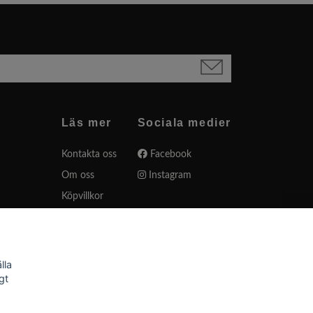
Läs mer
Sociala medier
Kontakta oss
Facebook
Om oss
Instagram
Köpvillkor
Varumärken
Presentkort
Sängkappor
lla
gt