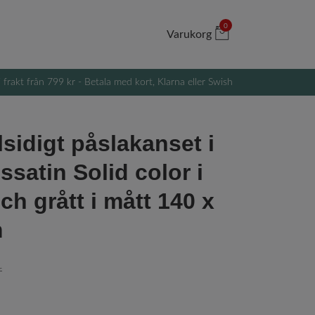
0
Varukorg
i frakt från 799 kr - Betala med kort, Klarna eller Swish
sidigt påslakanset i
ssatin Solid color i
ch grått i mått 140 x
m
r