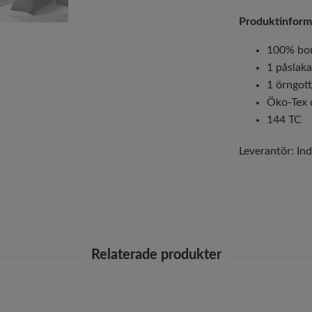
Produktinform
100% bo
1 påslak
1 örngot
Öko-Tex c
144 TC
Leverantör:
Ind