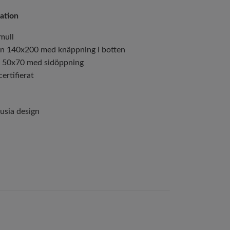
ation
mull
an 140x200 med knäppning i botten
t 50x70 med sidöppning
ertifierat
usia design