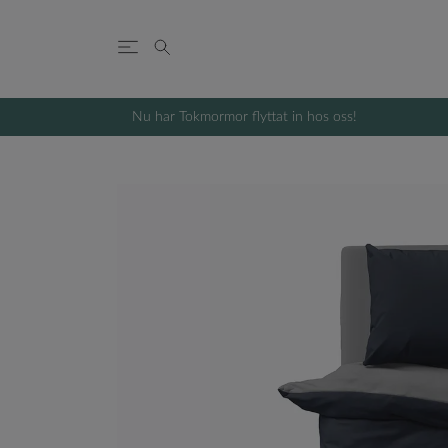
Nu har Tokmormor flyttat in hos oss!