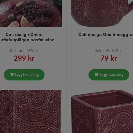
Cult design Orient
Cult design Orient mugg w
uktfat/uppläggningsfat wine
Rek. pris
629 kr
Rek. pris
149 kr
299 kr
79 kr
Lägg i varukorg
Lägg i varukorg