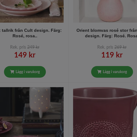
 tallrik från Cult design. Färg:
Orient blomvas rosé stor från
Rosé, rosa..
design. Färg: Rosé. Rosa
Rek. pris
249 kr
Rek. pris
269 kr
149 kr
119 kr
Lägg i varukorg
Lägg i varukorg