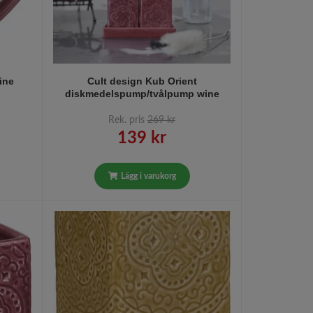
ine
Cult design Kub Orient
diskmedelspump/tvålpump wine
Rek. pris
269 kr
139 kr
Lägg i varukorg