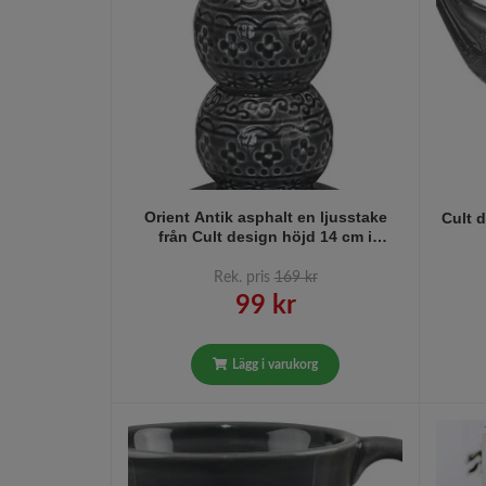
Orient Antik asphalt en ljusstake
Cult 
från Cult design höjd 14 cm i
stengods
Rek. pris
169 kr
99 kr
Lägg i varukorg