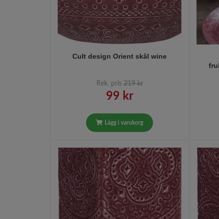
Cult design Orient skål wine
fr
Rek. pris
219 kr
99 kr
Lägg i varukorg