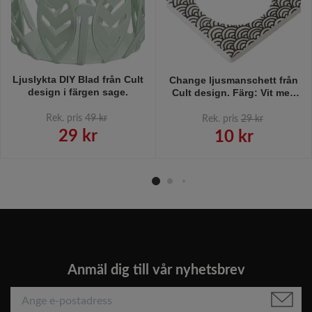
Ljuslykta DIY Blad från Cult
Change ljusmanschett från
design i färgen sage.
Cult design. Färg: Vit med
ett svart mönster.
Rek. pris
49 kr
Rek. pris
29 kr
29 kr
10 kr
Anmäl dig till vår nyhetsbrev