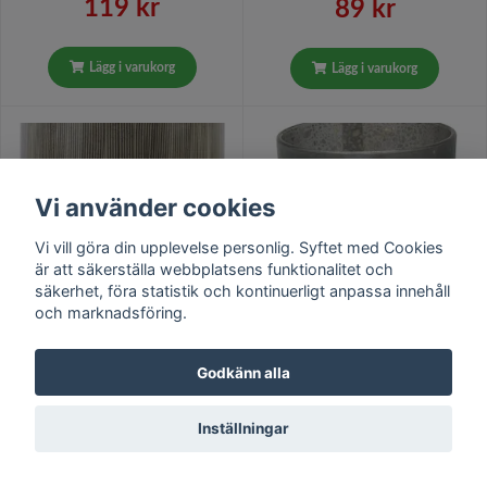
119 kr
89 kr
Lägg i varukorg
Lägg i varukorg
Vi använder cookies
Vi vill göra din upplevelse personlig. Syftet med Cookies
är att säkerställa webbplatsens funktionalitet och
säkerhet, föra statistik och kontinuerligt anpassa innehåll
och marknadsföring.
Ashi kruka L en härlig
Vilda en ljuslykta med ett
blomkruka från Cult design
Godkänn alla
vackert vargmotiv. Färg:
i färgerna vitt, grått och
Multifärgad.
svart.
Rek. pris
229 kr
Rek. pris
81 kr
Inställningar
109 kr
29 kr