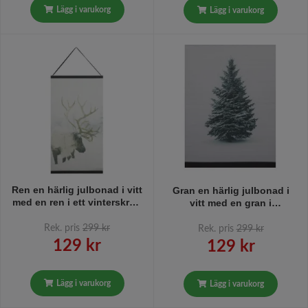
Lägg i varukorg
Lägg i varukorg
Ren en härlig julbonad i vitt
Gran en härlig julbonad i
med en ren i ett vinterskrud
vitt med en gran i
från Svanefors, mått 60 x
vinterskrud från Svanefors,
110 cm.
mått 60 x 110 cm.
Rek. pris
299 kr
Rek. pris
299 kr
129 kr
129 kr
Lägg i varukorg
Lägg i varukorg