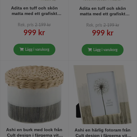
Adita en tuff och skön
Adita en tuff och skön
matta med ett grafiskt
matta med ett grafiskt
mönster i svart och vitt från
mönster i grått och vitt från
Svanefors i mått 160 x 220
Svanefors i mått 160 x 220
Rek. pris
2 199 kr
Rek. pris
2 199 kr
cm.
cm.
999 kr
999 kr
Lägg i varukorg
Lägg i varukorg
Ashi en burk med lock från
Ashi en härlig fotoram från
Cult design i färgerna vitt,
Cult design i färgerna vitt,