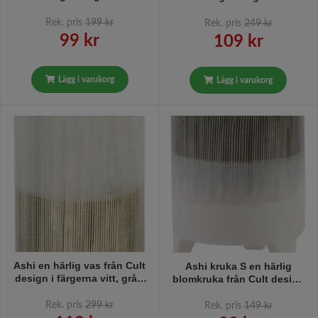
grått och svart.
grått och svart.
Rek. pris
199 kr
Rek. pris
249 kr
99 kr
109 kr
Lägg i varukorg
Lägg i varukorg
Ashi en härlig vas från Cult
Ashi kruka S en härlig
design i färgerna vitt, grått
blomkruka från Cult design
och svart.
i färgerna vitt, grått och
svart.
Rek. pris
299 kr
Rek. pris
149 kr