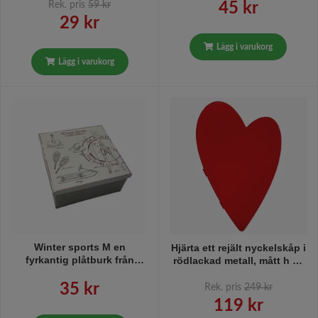
metallhållare för
Rek. pris
59 kr
45 kr
vägghängning, h 25 x 6,5
29 kr
cm.
Lägg i varukorg
Lägg i varukorg
Winter sports M en
Hjärta ett rejält nyckelskåp i
fyrkantig plåtburk från
rödlackad metall, mått h 38
Svanefors, mått h 15 x b 15
x b 25 x h 6 cm.
x h 7 cm.
35 kr
Rek. pris
249 kr
119 kr