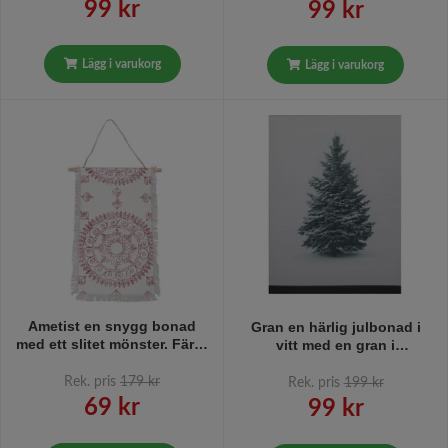
99 kr
99 kr
Lägg i varukorg
Lägg i varukorg
Ametist en snygg bonad
Gran en härlig julbonad i
med ett slitet mönster. Färg:
vitt med en gran i
Vit och röd.
vinterskrud från Svanefors,
mått 50 x 70 cm.
Rek. pris
179 kr
Rek. pris
199 kr
69 kr
99 kr