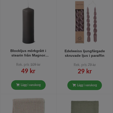
Blockljus mörkgrått i
Edelweiss ljungfärgade
stearin från Magnor
skruvade ljus i paraffin
Glassverk i mått 6 x 18 cm
Rek. pris
109 kr
Rek. pris
79 kr
49 kr
29 kr
Lägg i varukorg
Lägg i varukorg