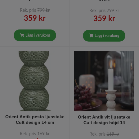
Rek. pris
799 kr
Rek. pris
799 kr
359 kr
359 kr
Lägg i varukorg
Lägg i varukorg
Orient Antik pesto ljusstake
Orient Antik vit ljusstake
Cult design 14 cm
Cult design höjd 14
Rek. pris
169 kr
Rek. pris
169 kr