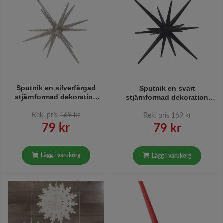
Sputnik en silverfärgad
Sputnik en svart
stjärnformad dekoration
stjärnformad dekoration
med glitter från Svanefors.
med glitter från Svanefors.
Rek. pris
169 kr
Rek. pris
169 kr
79 kr
79 kr
Lägg i varukorg
Lägg i varukorg