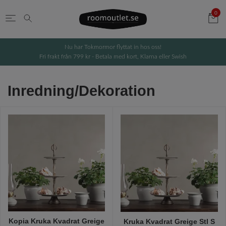
0
Nu har Tokmormor flyttat in hos oss!
Fri frakt från 799 kr - Betala med kort, Klarna eller Swish
Inredning/Dekoration
Kopia Kruka Kvadrat Greige
Kruka Kvadrat Greige Stl S