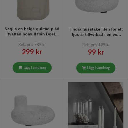
Nagila en beige quiltad pläd
Tindra ljusstake liten för ett
i tvättad bomull från Boel &
ljus är tillverkad i en eco
Jan, mått 130 x 180 cm.
mix bestående av kritpulver,
kåda och överblivet papper
Rek. pris
789 kr
Rek. pris
199 kr
som ger en fin känsla av
299 kr
99 kr
hantverk från Boel & Jan i
vitt och svart.
Lägg i varukorg
Lägg i varukorg