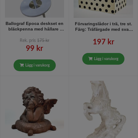
Ballograf Epoca deskset en
Förvaringslådor i trä, tre st.
bläckpenna med hållare i
Färg: Träfärgade med svart
ljusblå/lavendelfärg utan
dekor.
kedja, den klassiska
Rek. pris
175 kr
197 kr
bankpennan pryder
99 kr
verkligen alla skrivbord,
köksbänkar,
Lägg i varukorg
receptionsdiskar mm, med
Lägg i varukorg
sin klassiska design