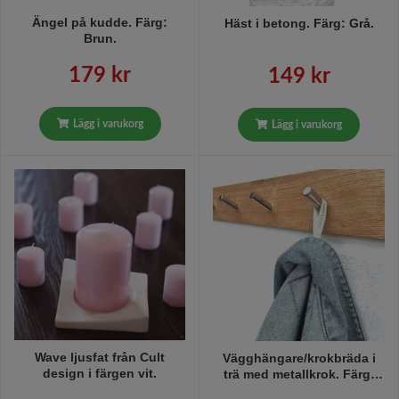
Ängel på kudde. Färg:
Häst i betong. Färg: Grå.
Brun.
179 kr
149 kr
Lägg i varukorg
Lägg i varukorg
Wave ljusfat från Cult
Vägghängare/krokbräda i
design i färgen vit.
trä med metallkrok. Färg:
Träfärgad med med 6