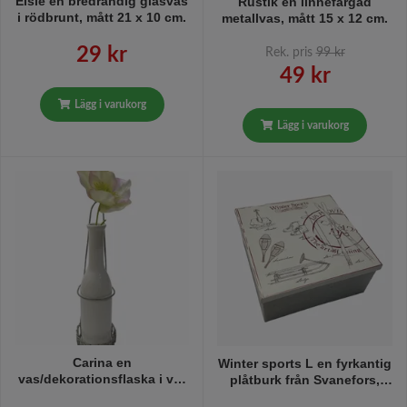
Elsie en bredrandig glasvas
Rustik en linnefärgad
i rödbrunt, mått 21 x 10 cm.
metallvas, mått 15 x 12 cm.
29 kr
Rek. pris
99 kr
49 kr
Lägg i varukorg
Lägg i varukorg
Carina en
Winter sports L en fyrkantig
vas/dekorationsflaska i vitt
plåtburk från Svanefors,
porslin med en rustik
mått h 18 x b 18 x h 7,5 cm.