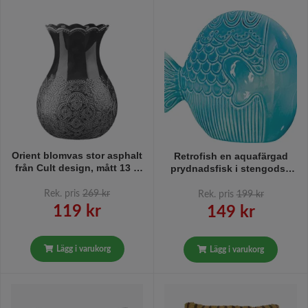
Orient blomvas stor asphalt
Retrofish en aquafärgad
från Cult design, mått 13 x
prydnadsfisk i stengods i
18 cm.
från Cult design, mått 14 x 6
x 12 cm
Rek. pris
269 kr
Rek. pris
199 kr
119 kr
149 kr
Lägg i varukorg
Lägg i varukorg