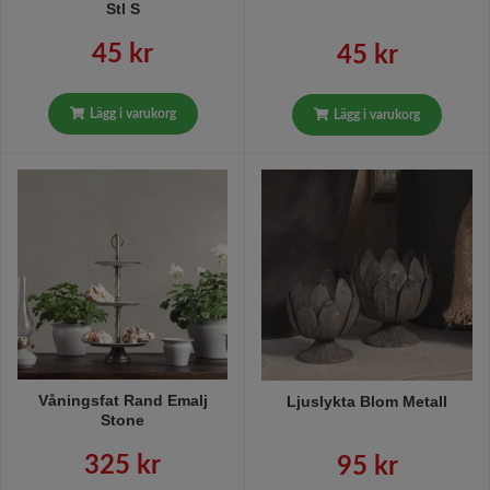
Stl S
45 kr
45 kr
Lägg i varukorg
Lägg i varukorg
Våningsfat Rand Emalj
Ljuslykta Blom Metall
Stone
325 kr
95 kr