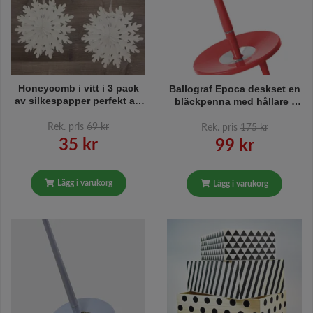
Honeycomb i vitt i 3 pack
Ballograf Epoca deskset en
av silkespapper perfekt att
bläckpenna med hållare i
dekorera med vid kalas och
rött utan kedja, den
jul och andra festliga
klassiska bankpennan
Rek. pris
69 kr
Rek. pris
175 kr
tillfällen, mått diameter 28
pryder verkligen alla
35 kr
99 kr
cm.
skrivbord, köksbänkar,
receptionsdiskar mm, med
sin klassiska design.
Lägg i varukorg
Lägg i varukorg