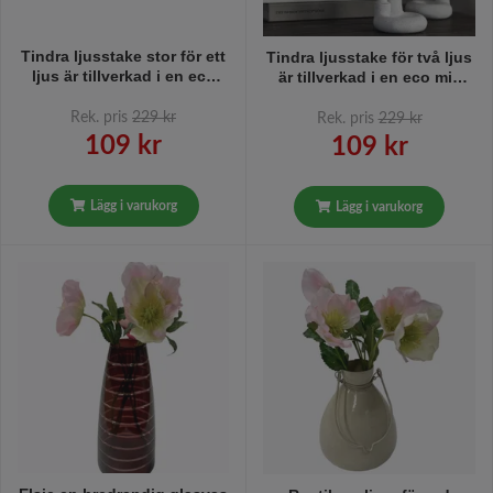
Tindra ljusstake stor för ett
Tindra ljusstake för två ljus
ljus är tillverkad i en eco
är tillverkad i en eco mix
mix bestående av kritpulver,
bestående av kritpulver,
kåda och överblivet papper
kåda och överblivet papper
Rek. pris
229 kr
Rek. pris
229 kr
som ger en fin känsla av
som ger en fin känsla av
109 kr
109 kr
hantverk från Boel & Jan i
hantverk från Boel & Jan i
vitt och svart.
vitt och svart.
Lägg i varukorg
Lägg i varukorg