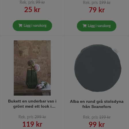
metallkrokar.
Rek. pris
99 kr
Rek. pris
199 kr
25 kr
79 kr
Lägg i varukorg
Lägg i varukorg
Bukett en underbar vas i
Alba en rund grå stolsdyna
grönt med ett lock i
från Svanefors
mässing. Färg: Grön med
ett mässingsfärgat lock
Rek. pris
299 kr
Rek. pris
199 kr
med hål i.
119 kr
99 kr