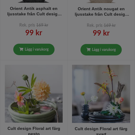
Orient Antik asphalt en
Orient Antik nougat en
ljusstake från Cult design
ljusstake från Cult design
höjd 14 cm i stengods
höjd 14 cm i stengods
Rek. pris
169 kr
Rek. pris
169 kr
99 kr
99 kr
Lägg i varukorg
Lägg i varukorg
Cult design Floral art färg
Cult design Floral art färg
pesto
svart