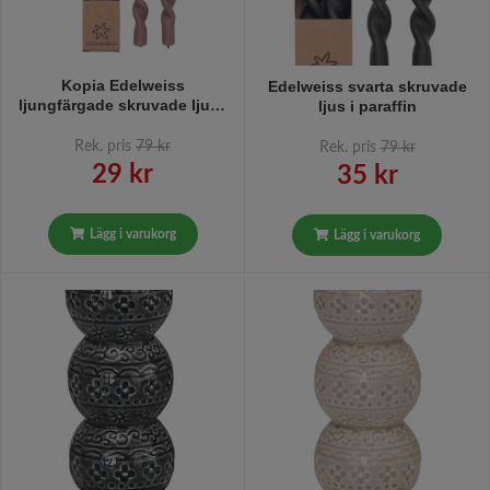
Kopia Edelweiss
Edelweiss svarta skruvade
ljungfärgade skruvade ljus i
ljus i paraffin
paraffin
Rek. pris
79 kr
Rek. pris
79 kr
29 kr
35 kr
Lägg i varukorg
Lägg i varukorg