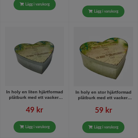
Lägg i varukorg
Lägg i varukorg
In holy en liten hjärtformad
In holy en stor hjärtformad
plåtburk med ett vackert
plåtburk med ett vackert
tryck på locket från
tryck på locket från
Svanefors, mått h 15 x b 16
Svanefors, mått h 20 x b 21
49 kr
59 kr
x h 5,5 cm.
x h 7 cm.
Lägg i varukorg
Lägg i varukorg