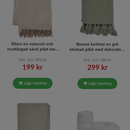
Elton en naturvit och
Breeze knitted en grå
rostfärgad vävd pläd med
stickad pläd med dekorativa
fransar i bomull från
tofsar i bomull från Boel &
Svanefors, mått 125 x 150
Jan, mått 120 x 150 cm.
Rek. pris
299 kr
Rek. pris
789 kr
cm
199 kr
299 kr
Lägg i varukorg
Lägg i varukorg