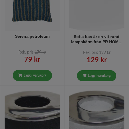
Serena petroleum
Sofia bas är en vit rund
lampskärm från PR HOME,
mått dia 20, dia 17, h 15,6
cm.
Rek. pris
179 kr
Rek. pris
199 kr
79 kr
129 kr
Lägg i varukorg
Lägg i varukorg