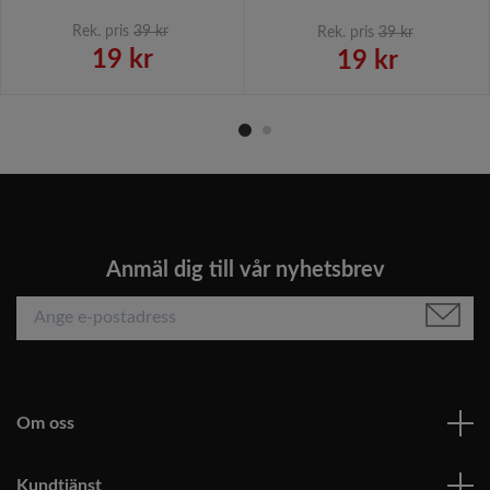
Svanefors.
med glitter från Svanefors.
Rek. pris
39 kr
Rek. pris
39 kr
19 kr
19 kr
Anmäl dig till vår nyhetsbrev
Om oss
Kundtjänst