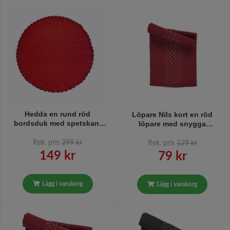
Hedda en rund röd
Löpare Nils kort en röd
bordsduk med spetskant
löpare med snygga
runt om i 100% bomull från
jutesömmar längd 35 x 110
Svanefors, diameter 85 cm.
cm från Noble house
Rek. pris
299 kr
Rek. pris
129 kr
149 kr
79 kr
Lägg i varukorg
Lägg i varukorg