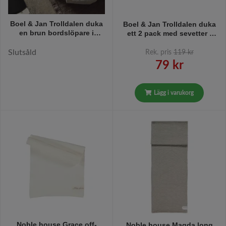
Boel & Jan Trolldalen duka
Boel & Jan Trolldalen duka
en brun bordslöpare i
ett 2 pack med sevetter i
bomull i mått 40 x 160 cm
off-white i mått 2 x 40 x 40
cm
Slutsåld
Rek. pris
119 kr
79 kr
Lägg i varukorg
Noble house Grace off-
Noble house Magda long