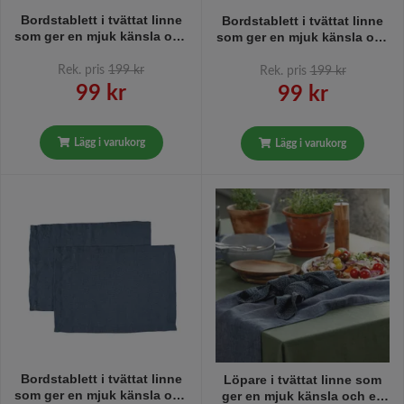
Bordstablett i tvättat linne
Bordstablett i tvättat linne
som ger en mjuk känsla och
som ger en mjuk känsla och
en fin patina från Gripsholm
en fin patina från Gripsholm
i 2-pack i petrol. 35 x 45 cm.
i 2-pack i färgen ljust
Rek. pris
199 kr
Rek. pris
199 kr
gammelrosa. 35 x 45 cm.
99 kr
99 kr
Lägg i varukorg
Lägg i varukorg
Bordstablett i tvättat linne
Löpare i tvättat linne som
som ger en mjuk känsla och
ger en mjuk känsla och en