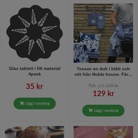
Glas tablett i filt material
Tessan en duk i blått och
4pack
vitt från Noble house. Färg:
Blå och vit.
35 kr
Rek. pris
249 kr
129 kr
Lägg i varukorg
Lägg i varukorg