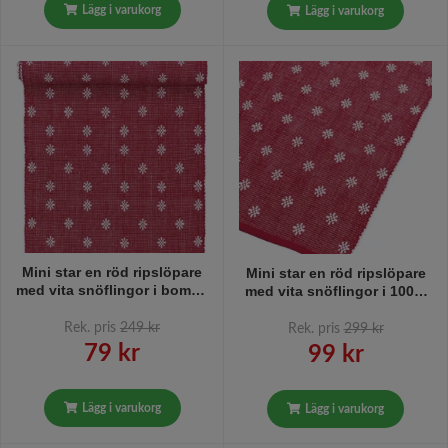
Lägg i varukorg
Lägg i varukorg
Mini star en röd ripslöpare
Mini star en röd ripslöpare
med vita snöflingor i bomull
med vita snöflingor i 100%
från Svanefors i mått 35 x
bomull från Svanefors i mått
120 cm.
40 x 140 cm.
Rek. pris
249 kr
Rek. pris
299 kr
79 kr
99 kr
Lägg i varukorg
Lägg i varukorg