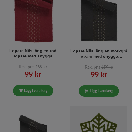
Löpare Nils lång en röd
Löpare Nils lång en mörkgrå
löpare med snygga
löpare med snygga
jutesömmar längd 40 x 140
jutesömmar längd 40 x 140
cm från Noble house
cm från Noble house
Rek. pris
159 kr
Rek. pris
159 kr
99 kr
99 kr
Lägg i varukorg
Lägg i varukorg