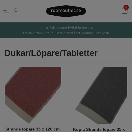
0
Nu har Tokmormor flyttat in hos oss!
Fri frakt från 799 kr - Betala med kort, Klarna eller Swish
Dukar/Löpare/Tabletter
Strands löpare 35 x 120 cm.
Kopia Strands löpare 35 x