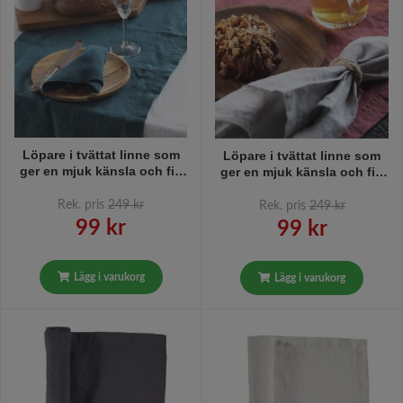
Löpare i tvättat linne som
Löpare i tvättat linne som
ger en mjuk känsla och fin
ger en mjuk känsla och fin
patina Gripsholm i färg
patina från Gripsholm i färg
petrol. 35 x 120 cm.
withered rose, rosa. 35 x
Rek. pris
249 kr
Rek. pris
249 kr
120 cm.
99 kr
99 kr
Lägg i varukorg
Lägg i varukorg