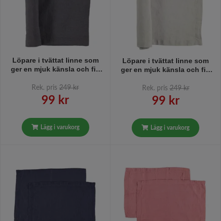
Löpare i tvättat linne som
Löpare i tvättat linne som
ger en mjuk känsla och fin
ger en mjuk känsla och fin
patina från Gripsholm i färg
patina från Gripsholm i färg
ombre blue, blå. 35 x 120
lunar rock, off-white. 35 x
Rek. pris
249 kr
Rek. pris
249 kr
cm.
120 cm.
99 kr
99 kr
Lägg i varukorg
Lägg i varukorg