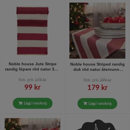
Noble house Jute Stripe
Noble house Striped randig
randig löpare röd natur 35 x
duk röd natur återvunna
110 cm
textilier 140 x 240 cm
Rek. pris
149 kr
Rek. pris
299 kr
99 kr
179 kr
Lägg i varukorg
Lägg i varukorg