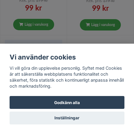
Rek. pris
179 kr
Rek. pris
179 kr
99 kr
99 kr
Lägg i varukorg
Lägg i varukorg
Vi använder cookies
Vi vill göra din upplevelse personlig. Syftet med Cookies
är att säkerställa webbplatsens funktionalitet och
säkerhet, föra statistik och kontinuerligt anpassa innehåll
och marknadsföring.
Godkänn alla
Boel & Jan Rufus
Boel & Jan Rufus svart
rostfärgad löpare mått 45 x
löpare mått 45 x 140 cm
140 cm
Inställningar
Rek. pris
299 kr
Rek. pris
299 kr
149 kr
149 kr