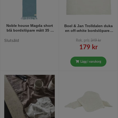
Noble house Magda short
Boel & Jan Trolldalen duka
blå bordslöpare mått 35 x
en off-white bordslöpare i
110 cm
bomull i mått 60 x 180 cm
Slutsåld
Rek. pris
349 kr
179 kr
Lägg i varukorg