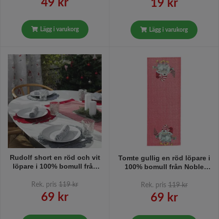
Noble house, mått 40 x 140
49 kr
19 kr
cm.
Lägg i varukorg
Lägg i varukorg
Rudolf short en röd och vit
Tomte gullig en röd löpare i
löpare i 100% bomull från
100% bomull från Noble
Noble house.
house med tomtemönster i
ändarna, mått 35 x 110 cm.
Rek. pris
119 kr
Rek. pris
119 kr
69 kr
69 kr