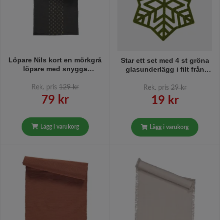
Löpare Nils kort en mörkgrå
Star ett set med 4 st gröna
löpare med snygga
glasunderlägg i filt från
jutesömmar längd 35 x 110
Nobel house mått 11 x 11
cm från Noble house
cm
Rek. pris
129 kr
Rek. pris
29 kr
79 kr
19 kr
Lägg i varukorg
Lägg i varukorg