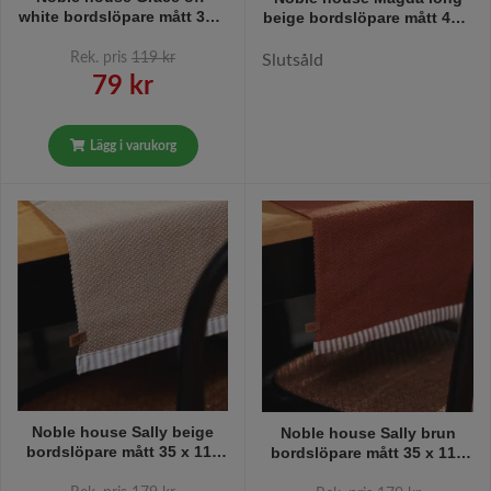
white bordslöpare mått 35 x
beige bordslöpare mått 40 x
110 cm
140 cm
Rek. pris
119 kr
Slutsåld
79 kr
Lägg i varukorg
Noble house Sally beige
Noble house Sally brun
bordslöpare mått 35 x 110
bordslöpare mått 35 x 110
cm
cm