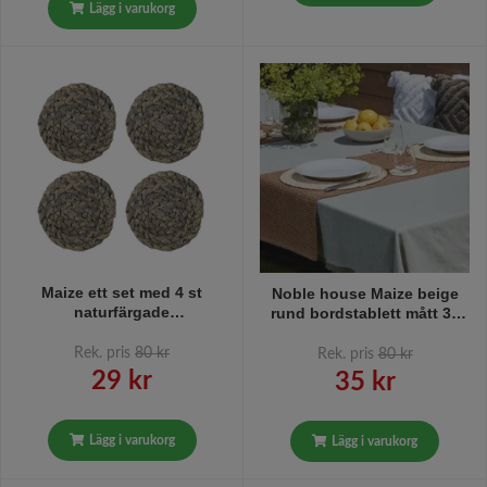
Lägg i varukorg
Maize ett set med 4 st
Noble house Maize beige
naturfärgade
rund bordstablett mått 38
glasunderlägg/coasters av
cm
majsblast från Nobel house
Rek. pris
80 kr
Rek. pris
80 kr
mått 10 cm
29 kr
35 kr
Lägg i varukorg
Lägg i varukorg