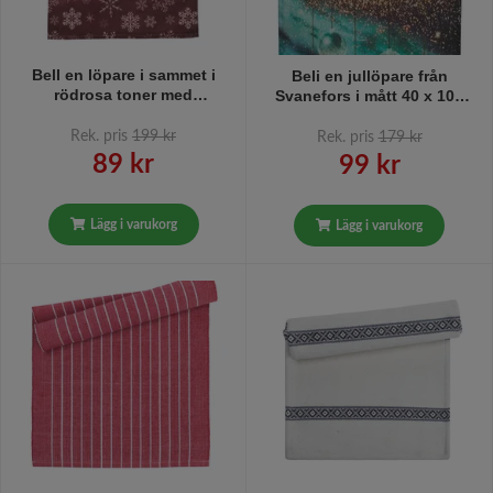
Bell en löpare i sammet i
Beli en jullöpare från
rödrosa toner med
Svanefors i mått 40 x 100
snöflingor på från
cm i färgerna guld och
Svanefors, mått 40 x 100
turkosa färger med
Rek. pris
199 kr
Rek. pris
179 kr
cm.
julgranskulor.
89 kr
99 kr
Lägg i varukorg
Lägg i varukorg