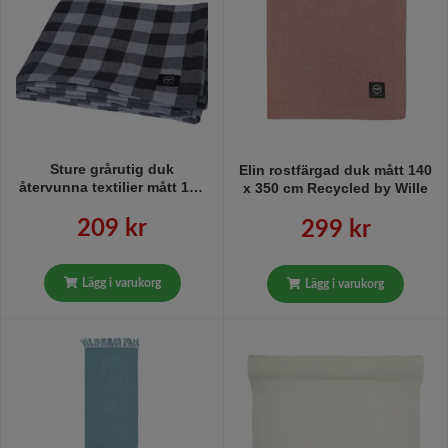
Sture grårutig duk
Elin rostfärgad duk mått 140
återvunna textilier mått 140
x 350 cm Recycled by Wille
x 250 cm Recycled by Wille
209 kr
299 kr
Lägg i varukorg
Lägg i varukorg