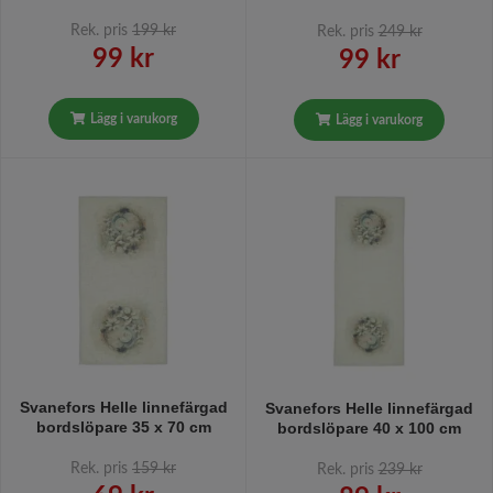
en fin patina från Gripsholm
fin patina från Gripsholm i
i 2-pack i marinblått. 35 x 45
marinblått. 35 x 120 cm.
Rek. pris
199 kr
Rek. pris
249 kr
cm.
99 kr
99 kr
Lägg i varukorg
Lägg i varukorg
Svanefors Helle linnefärgad
Svanefors Helle linnefärgad
bordslöpare 35 x 70 cm
bordslöpare 40 x 100 cm
Rek. pris
159 kr
Rek. pris
239 kr