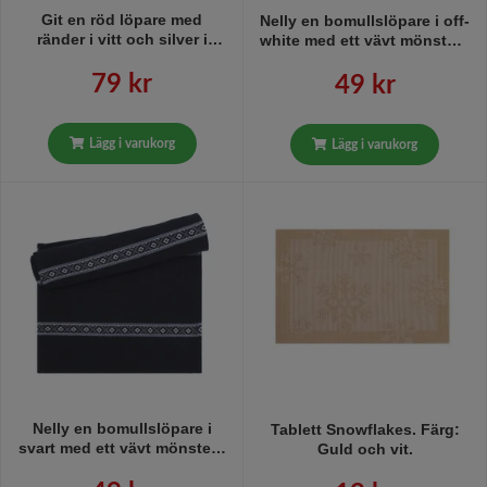
Git en röd löpare med
Nelly en bomullslöpare i off-
ränder i vitt och silver i
white med ett vävt mönster i
bomull från Noble house,
grått och svart i bomull från
mått 40 x 140 cm.
Noble house, mått 40 x 140
79 kr
49 kr
cm.
Lägg i varukorg
Lägg i varukorg
Nelly en bomullslöpare i
Tablett Snowflakes. Färg:
svart med ett vävt mönster i
Guld och vit.
grått och vitt i bomull från