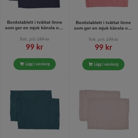
Bordstablett i tvättat linne
Bordstablett i tvättat linne
som ger en mjuk känsla och
som ger en mjuk känsla och
en fin patina från Gripsholm
en fin patina från Gripsholm
i 2-pack i färg ombre blue,
i 2-pack i färgen withered
Rek. pris
199 kr
Rek. pris
199 kr
blå. 35 45 cm.
rose, rosa. 35 x 45 cm.
99 kr
99 kr
Lägg i varukorg
Lägg i varukorg