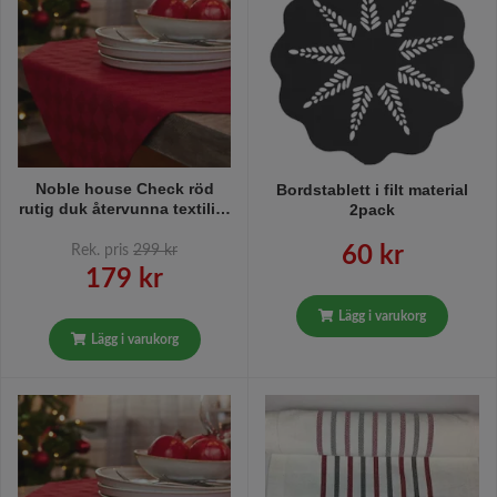
Noble house Check röd
Bordstablett i filt material
rutig duk återvunna textilier
2pack
140 x 240 cm
Rek. pris
299 kr
60 kr
179 kr
Lägg i varukorg
Lägg i varukorg