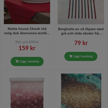
Noble house Check röd
Borgholm en vit löpare med
rutig duk återvunna textilier
grå och röda ränder från
140 x 180 cm
Gripsholm, mått 45 x 140
cm.
Rek. pris
249 kr
79 kr
159 kr
Lägg i varukorg
Lägg i varukorg