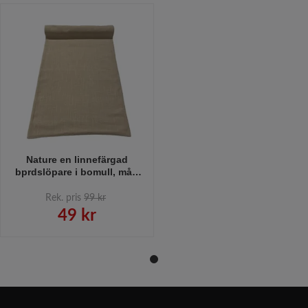
Nature en linnefärgad
bprdslöpare i bomull, mått
35 x 94 cm.
Rek. pris
99 kr
49 kr