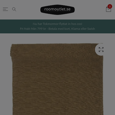
0
Nu har Tokmormor flyttat in hos oss!
Fri frakt från 799 kr - Betala med kort, Klarna eller Swish