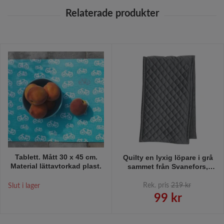
Tablett. Mått 30 x 45 cm.
Quilty en lyxig löpare i grå
Material lättavtorkad plast.
sammet från Svanefors,
mått 35 x 90 cm.
Rek. pris
219 kr
Slut i lager
99 kr