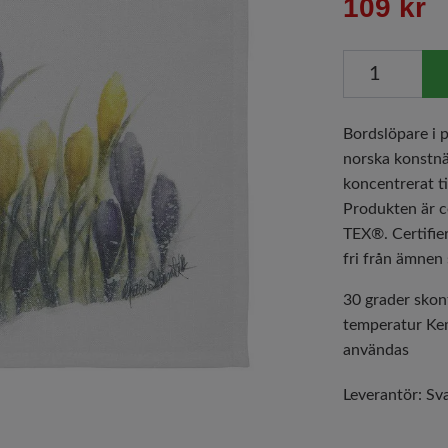
109 kr
Bordslöpare i p
norska konstnä
koncentrerat ti
Produkten är 
TEX®. Certifie
fri från ämnen 
30 grader skon
temperatur Kem
användas
Leverantör:
Sv