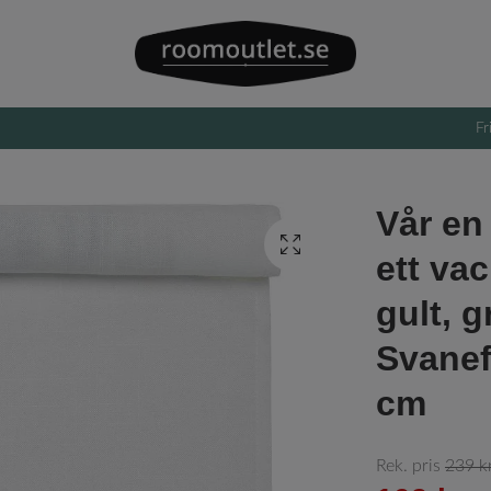
Fr
Vår en
ett va
gult, g
Svanef
cm
Rek. pris
239 k