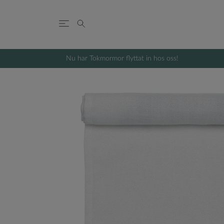
Nu har Tokmormor flyttat in hos oss!