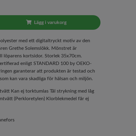
Lägg i varukorg
olyester med ett digitaltryckt motiv av den
ren Grethe Solemslökk. Mönstret är
ll löparens kortsidor. Storlek 35x70cm.
certifierad enligt STANDARD 100 by OEKO-
ringen garanterar att produkten är testad och
som kan vara skadliga för hälsan och miljön.
tvätt Kan ej torktumlas Tål strykning med låg
tvätt (Perkloretylen) Klorblekmedel får ej
anefors