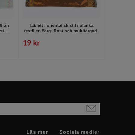
lfrån
Tablett i orientalisk stil i blanka
Flag en löpar
ett
textilier. Färg: Rost och multifärgad.
bomull från 
marinblått m
19 kr
R
Läs mer
Sociala medier