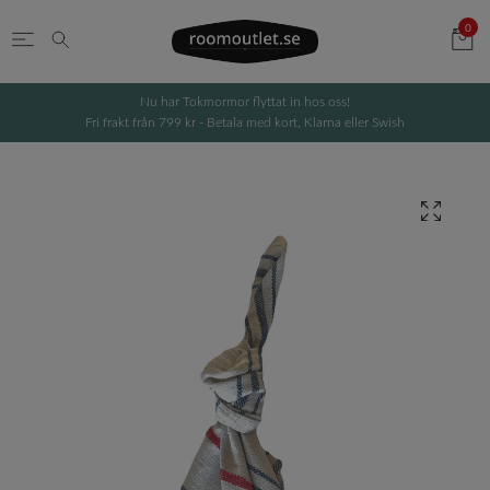
0
Nu har Tokmormor flyttat in hos oss!
Fri frakt från 799 kr - Betala med kort, Klarna eller Swish