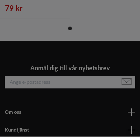
ränder bomull från
Jakobsdals Textil, mått 40 x
79 kr
140 cm.
Anmäl dig till vår nyhetsbrev
Om oss
Kundtjänst