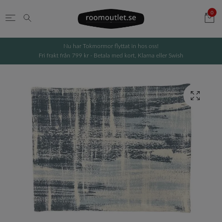
0
Nu har Tokmormor flyttat in hos oss!
Fri frakt från 799 kr - Betala med kort, Klarna eller Swish