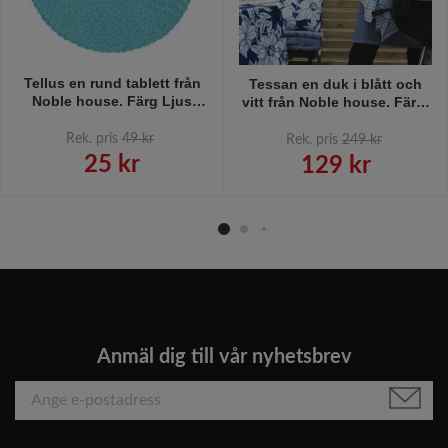
Tellus en rund tablett från
Tessan en duk i blått och
Noble house. Färg Ljus
vitt från Noble house. Färg:
aqua.
Blå och vit.
Rek. pris
49 kr
Rek. pris
249 kr
25 kr
129 kr
Anmäl dig till vår nyhetsbrev