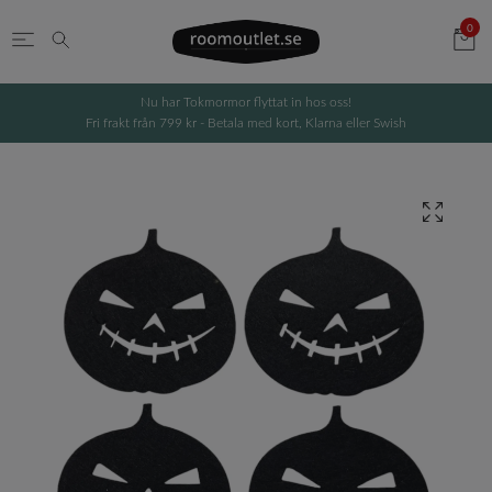
0
Nu har Tokmormor flyttat in hos oss!
Fri frakt från 799 kr - Betala med kort, Klarna eller Swish