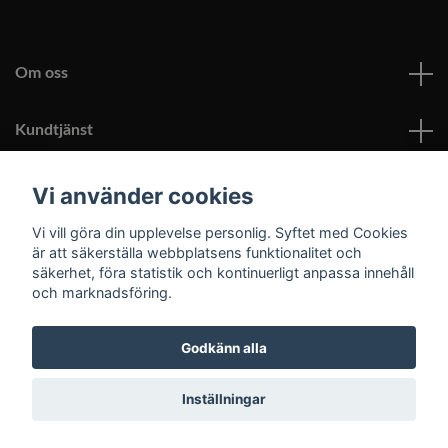
Om oss
Kundtjänst
Läs mer
Vi använder cookies
Vi vill göra din upplevelse personlig. Syftet med Cookies
Sociala medier
är att säkerställa webbplatsens funktionalitet och
säkerhet, föra statistik och kontinuerligt anpassa innehåll
och marknadsföring.
Godkänn alla
© 2026 Roomoutlet.se
Inställningar