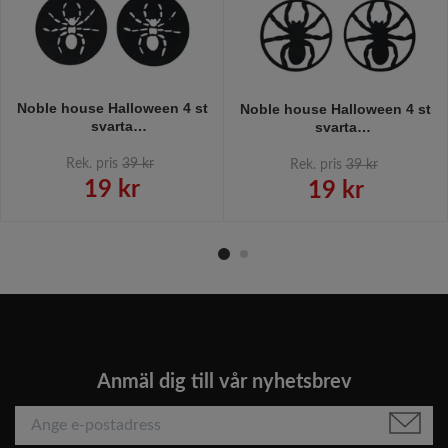
Noble house Halloween 4 st
Noble house Halloween 4 st
svarta
svarta
glasunderlägg/coasters
glasunderlägg/coasters
spindelmönster
spindelmönster
Rek. pris
39 kr
Rek. pris
39 kr
19 kr
19 kr
Anmäl dig till vår nyhetsbrev