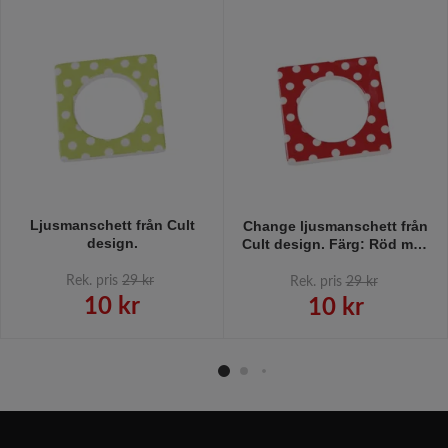
Ljusmanschett från Cult
Change ljusmanschett från
design.
Cult design. Färg: Röd med
vita prickar.
Rek. pris
29 kr
Rek. pris
29 kr
10 kr
10 kr