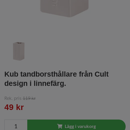
Kub tandborsthållare från Cult
design i linnefärg.
Rek. pris
119 kr
49 kr
Lägg i varukorg