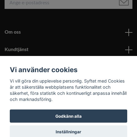
Om oss
Kundtjänst
Läs mer
Vi använder cookies
Vi vill göra din upplevelse personlig. Syftet med Cookies
Sociala medier
är att säkerställa webbplatsens funktionalitet och
säkerhet, föra statistik och kontinuerligt anpassa innehåll
och marknadsföring.
Godkänn alla
© 2026 Roomoutlet.se
Inställningar