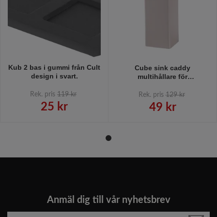
Kub 2 bas i gummi från Cult
Cube sink caddy
design i svart.
multihållare för
tand/diskborstar i
linnefärginne.
Rek. pris
119 kr
Rek. pris
129 kr
25 kr
49 kr
Anmäl dig till vår nyhetsbrev