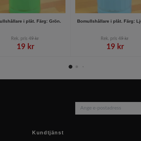
llshållare i plåt. Färg: Grön.
Bomullshållare i plåt. Färg: L
Rek. pris
49 kr
Rek. pris
49 kr
19 kr
19 kr
Kundtjänst