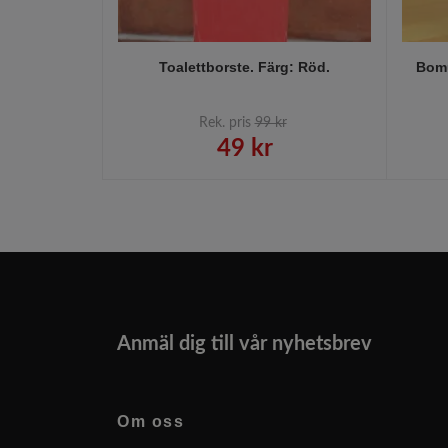
Toalettborste. Färg: Röd.
Bomu
Rek. pris
99 kr
49 kr
Anmäl dig till vår nyhetsbrev
Om oss