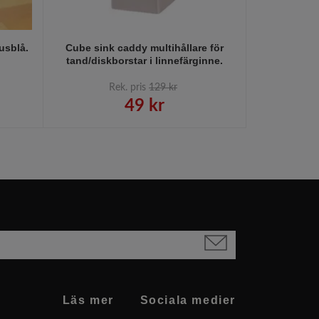
jusblå.
Cube sink caddy multihållare för
Kub tandb
tand/diskborstar i linnefärginne.
des
Rek. pris
129 kr
R
49 kr
Läs mer
Sociala medier