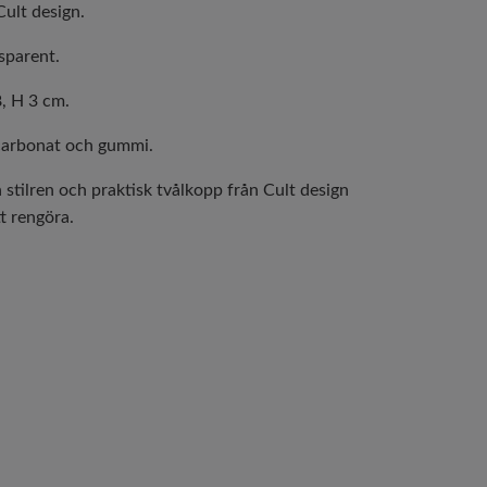
Cult design.
sparent.
8, H 3 cm.
carbonat och gummi.
 stilren och praktisk tvålkopp från Cult design
t rengöra.