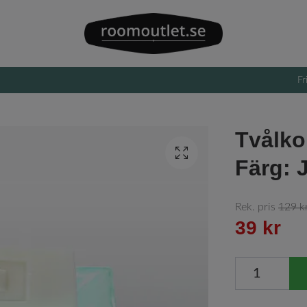
Fr
Tvålko
Färg: 
Rek. pris
129 k
39 kr