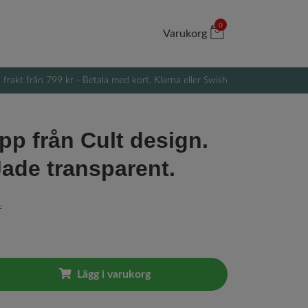
0
Varukorg
i frakt från 799 kr - Betala med kort, Klarna eller Swish
pp från Cult design.
Jade transparent.
r
Lägg i varukorg