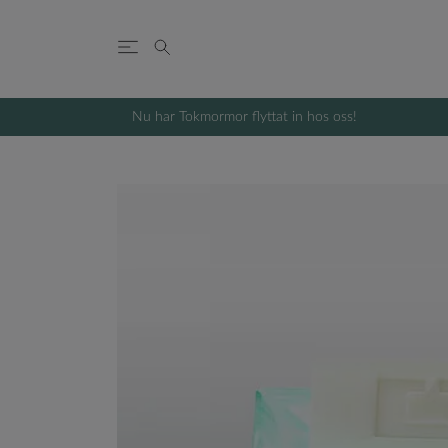
Nu har Tokmormor flyttat in hos oss!