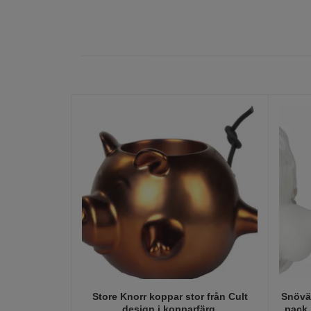
Store Knorr koppar stor från Cult
Snövät
design i kopparfärg.
pack.