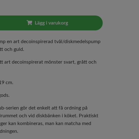
Lägg i varukorg
mp en art decoinspirerad tvål/diskmedelspump
rått och guld.
tt art decoinspirerat mönster svart, grått och
 19 cm.
gods.
b-serien gör det enkelt att få ordning på
drummet och vid diskbänken i köket. Praktiskt
ärger kan kombineras, man kan matcha med
dningen.