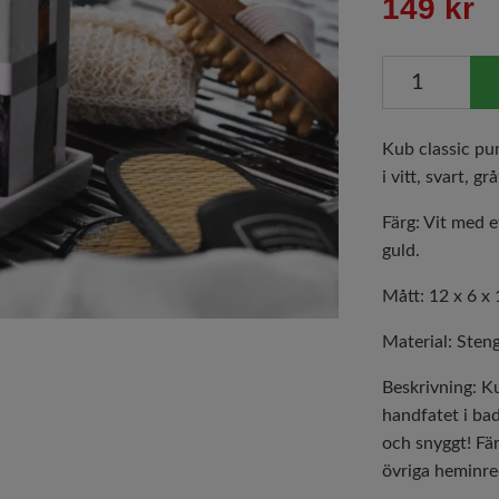
149 kr
Kub classic pu
i vitt, svart, g
Färg: Vit med e
guld.
Mått: 12 x 6 x
Material: Sten
Beskrivning: Ku
handfatet i ba
och snyggt! F
övriga heminre