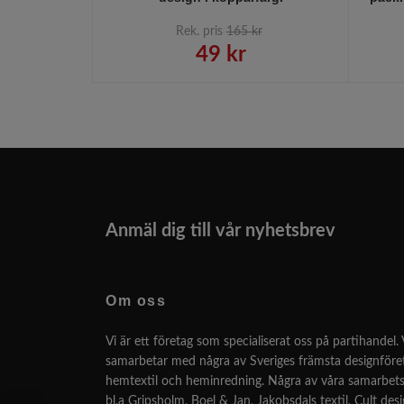
Rek. pris
165 kr
49 kr
Anmäl dig till vår nyhetsbrev
Om oss
Vi är ett företag som specialiserat oss på partihandel. 
samarbetar med några av Sveriges främsta designför
hemtextil och heminredning. Några av våra samarbets
bl.a Gripsholm, Boel & Jan, Jakobsdals textil, Cult des