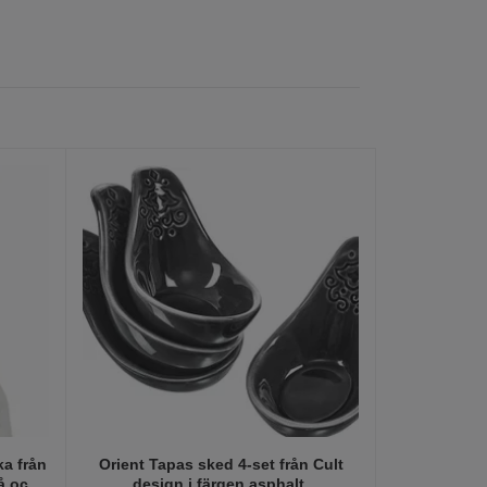
a från
Orient Tapas sked 4-set från Cult
Orient Tapas
rå och
design i färgen asphalt.
des