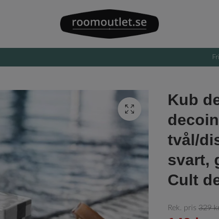
Fr
Kub de
decoin
tvål/d
svart, 
Cult d
Rek. pris
329 k