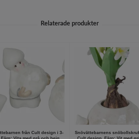
tebarnen från Cult design i 3-
Snövättebarnens snöbollskruk
 Färg: Vita med grå och beige
Cult design. Färg: Vit med g