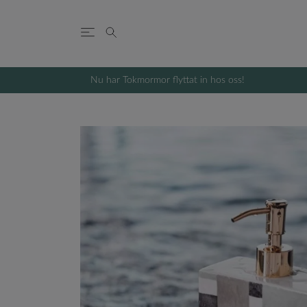
Nu har Tokmormor flyttat in hos oss!