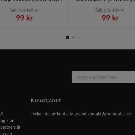
inslag.
beige inslag.
Rek. pris
169 kr
Rek. pris
199 kr
99 kr
99 kr
Kundtjänst
Vi
Tveka inte att kontakta oss på
kontakt@roomoutlet.se
etag inom
partners är
ign och