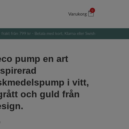
0
Varukorg
i frakt från 799 kr - Betala med kort, Klarna eller Swish
co pump en art
spirerad
iskmedelspump i vitt,
grått och guld från
esign.
r