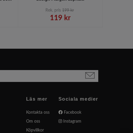
Rek. pris
199 kr
R
119 kr
Läs mer
Sociala medier
Kontakta oss
Facebook
Om oss
Instagram
Köpvillkor