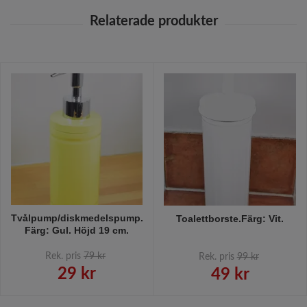
Tvålpump/diskmedelspump.
Toalettborste.Färg: Vit.
Färg: Gul. Höjd 19 cm.
Rek. pris
79 kr
Rek. pris
99 kr
29 kr
49 kr