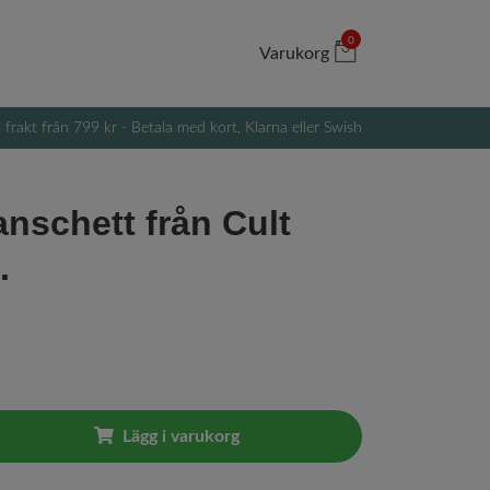
0
Varukorg
i frakt från 799 kr - Betala med kort, Klarna eller Swish
nschett från Cult
.
Lägg i varukorg