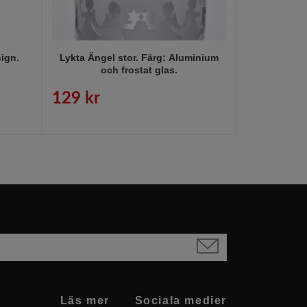
ign.
Lykta Ängel stor. Färg: Aluminium
79540 en lju
och frostat glas.
129 kr
19 kr
Läs mer
Sociala medier