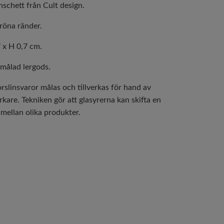
schett från Cult design.
röna ränder.
 x H 0,7 cm.
målad lergods.
rslinsvaror målas och tillverkas för hand av
kare. Tekniken gör att glasyrerna kan skifta en
 mellan olika produkter.