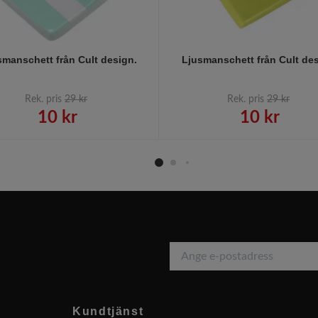
smanschett från Cult design.
Ljusmanschett från Cult des
Rek. pris
29 kr
Rek. pris
29 kr
10 kr
10 kr
Kundtjänst