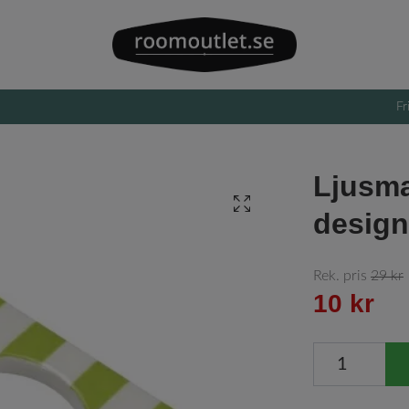
Fr
Ljusma
design
Rek. pris
29 kr
10 kr