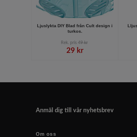
Ljuslykta DIY Blad från Cult design i
Llju
turkos.
Rek. pris
49 kr
29 kr
Anmäl dig till vår nyhetsbrev
Om oss