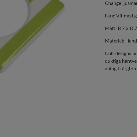
Change ljusman
Färg: Vit med g
Mått: B 7 x D 7
Material: Hand
Cult designs po
duktiga hantver
aning i färgton