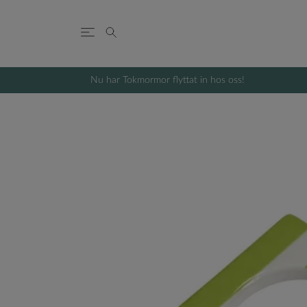
Nu har Tokmormor flyttat in hos oss!