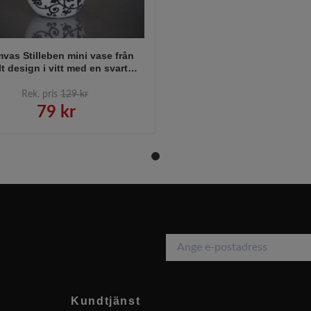
vas Stilleben mini vase från
t design i vitt med en svart
blomslinga.
Rek. pris
129 kr
79 kr
Kundtjänst