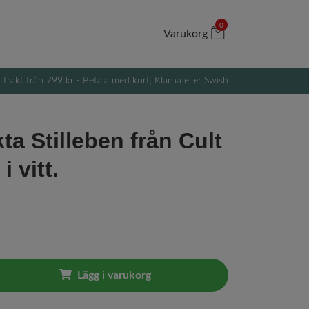
0
Varukorg
i frakt från 799 kr - Betala med kort, Klarna eller Swish
ta Stilleben från Cult
i vitt.
Lägg i varukorg