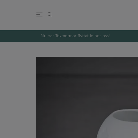
Nu har Tokmormor flyttat in hos oss!