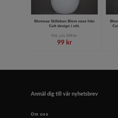
Blomvas Stilleben Blom vase från
Blom
Cult design i vitt.
Cul
Rek. pris
199 kr
99 kr
Anmäl dig till vår nyhetsbrev
Om oss