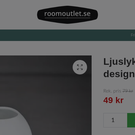
Fr
Ljuslyk
design 
Rek. pris
79 kr
49 kr