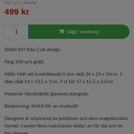
Rek. pris
995 kr
499 kr
Lägg i varukorg
SNAX KIT från Cult design.
Färg: Vitt och grått.
Mått: Helt set innehållande:
1 stor skål 24 x 23 x 14cm,
1
liten skål 14 x 13,5 x 7cm,
4 st fat 17 x 15,5 x 3,5cm
Material: Handstänkt glaserad stengods.
Beskrivning: SNAX-för en myskväll!
Designen är inspirerad av potatisen och dess oregelbundna
former. I serien finns matchande skålar, en för dip och en
för chipsen.