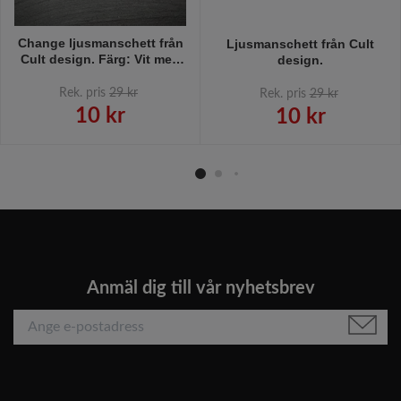
Change ljusmanschett från
Ljusmanschett från Cult
Cult design. Färg: Vit med
design.
ett kopparmönster.
Rek. pris
29 kr
Rek. pris
29 kr
10 kr
10 kr
Anmäl dig till vår nyhetsbrev