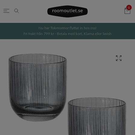
0
Nu har Tokmormor flyttat in hos oss!
Fri frakt från 799 kr - Betala med kort, Klarna eller Swish