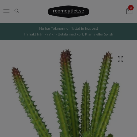
0
Nu har Tokmormor flyttat in hos oss!
Fri frakt från 799 kr - Betala med kort, Klarna eller Swish