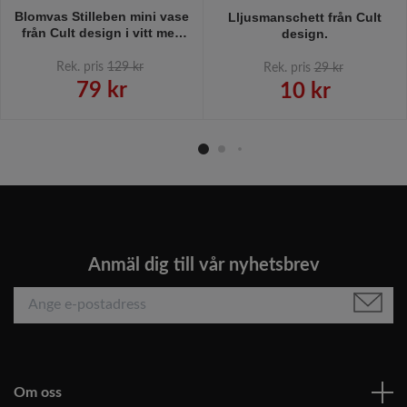
Blomvas Stilleben mini vase
Lljusmanschett från Cult
från Cult design i vitt med
design.
en svart blomslinga.
Rek. pris
129 kr
Rek. pris
29 kr
79 kr
10 kr
Anmäl dig till vår nyhetsbrev
Om oss