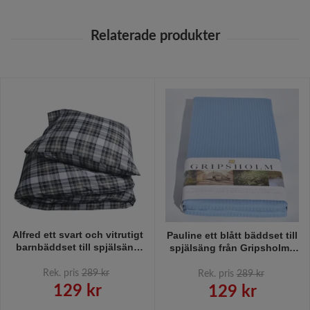
Alfred ett svart och vitrutigt
Pauline ett blått bäddset till
barnbäddset till spjälsäng
spjälsäng från Gripsholm i
från Gripsholm i 100%
100% bomull.
bomull.
Rek. pris
289 kr
Rek. pris
289 kr
129 kr
129 kr