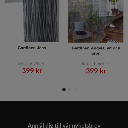
Gardinen Jens
Gardinen Angela, vit och
grön
Rek. pris
749 kr
Rek. pris
669 kr
399 kr
399 kr
Anmäl dig till vår nyhetsbrev