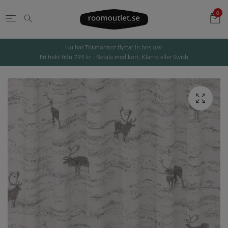
0
Nu har Tokmormor flyttat in hos oss!
Fri frakt från 799 kr - Betala med kort, Klarna eller Swish