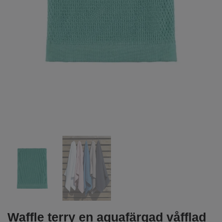
Waffle terry en aquafärgad våfflad