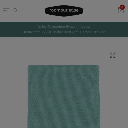
0
Nu har Tokmormor flyttat in hos oss!
Fri frakt från 799 kr - Betala med kort, Klarna eller Swish