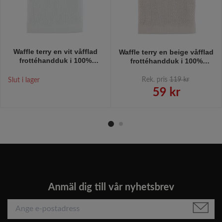
Waffle terry en vit våfflad
Waffle terry en beige våfflad
frottéhandduk i 100%
frottéhandduk i 100%
bomull från Gripsholm, mått
bomull från Gripsholm, mått
50 x 70 cm.
50 x 70 cm.
Rek. pris
119 kr
Slut i lager
59 kr
Anmäl dig till vår nyhetsbrev