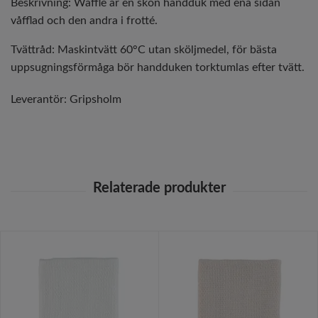
Beskrivning: Waffle är en skön handduk med ena sidan
våfflad och den andra i frotté.
Tvättråd: Maskintvätt 60°C utan sköljmedel, för bästa
uppsugningsförmåga bör handduken torktumlas efter tvätt.
Leverantör:
Gripsholm