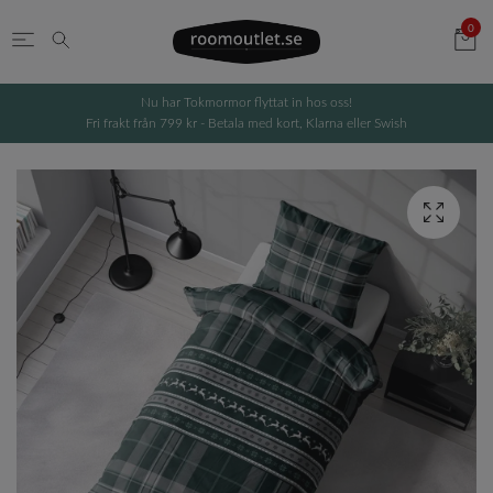
0
Nu har Tokmormor flyttat in hos oss!
Fri frakt från 799 kr - Betala med kort, Klarna eller Swish