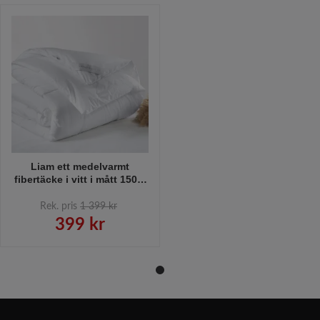
Liam ett medelvarmt
fibertäcke i vitt i mått 150 x
210 cm från Indusia design
Rek. pris
1 399 kr
399 kr