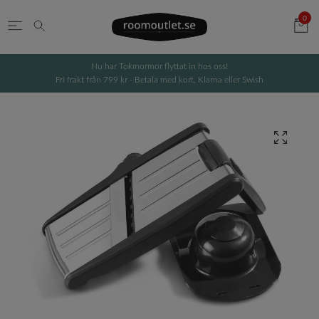
0
Nu har Tokmormor flyttat in hos oss!
Fri frakt från 799 kr - Betala med kort, Klarna eller Swish