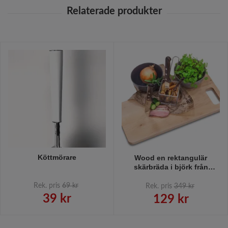
Köttmörare
Wood en rektangulär
skärbräda i björk från
Modern house, mått 45 x 20
cm.
Rek. pris
69 kr
Rek. pris
349 kr
39 kr
129 kr