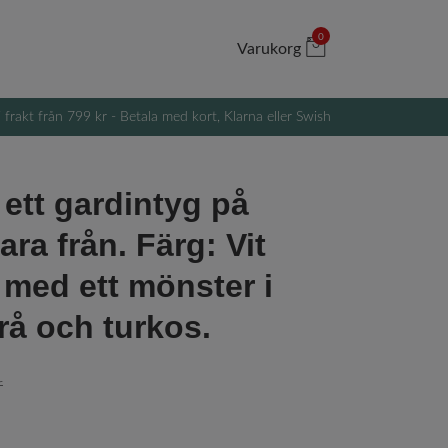
0
Varukorg
i frakt från 799 kr - Betala med kort, Klarna eller Swish
 ett gardintyg på
ra från. Färg: Vit
 med ett mönster i
grå och turkos.
r