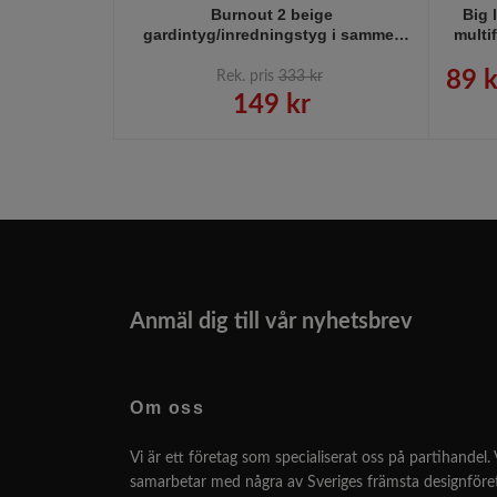
Burnout 2 beige
Big 
gardintyg/inredningstyg i sammet
multi
Jakobsdals textil
bredd
89 k
Rek. pris
333 kr
149 kr
Anmäl dig till vår nyhetsbrev
Om oss
Vi är ett företag som specialiserat oss på partihandel. 
samarbetar med några av Sveriges främsta designför