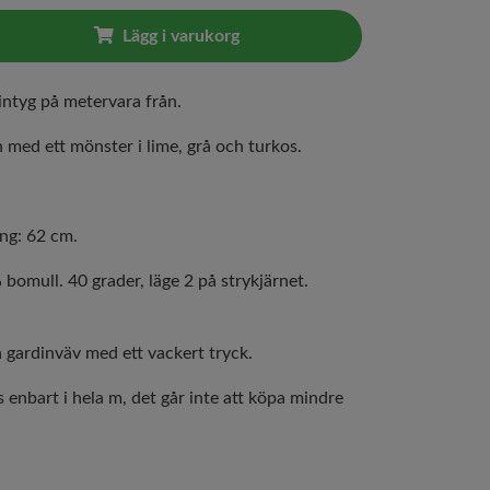
Lägg i varukorg
dintyg på metervara från.
n med ett mönster i lime, grå och turkos.
.
ng: 62 cm.
bomull. 40 grader, läge 2 på strykjärnet.
 gardinväv med ett vackert tryck.
s enbart i hela m, det går inte att köpa mindre