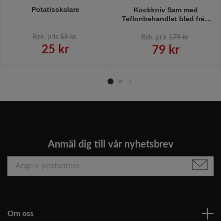
Potatisskalare
Kockkniv Sam med
Teflonbehandlat blad från
Modern house. Färg: Röd.
Rek. pris
59 kr
Rek. pris
179 kr
25 kr
79 kr
Anmäl dig till vår nyhetsbrev
Om oss