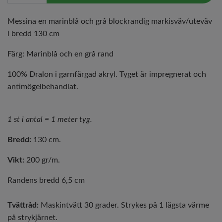
Messina en marinblå och grå blockrandig markisväv/uteväv
i bredd 130 cm
Färg: Marinblå och en grå rand
100% Dralon i garnfärgad akryl. Tyget är impregnerat och
antimögelbehandlat.
1 st i antal = 1 meter tyg.
Bredd:
130 cm.
Vikt:
200 gr/m.
Randens bredd 6,5 cm
Tvättråd:
Maskintvätt 30 grader. Strykes på 1 lägsta värme
på strykjärnet.