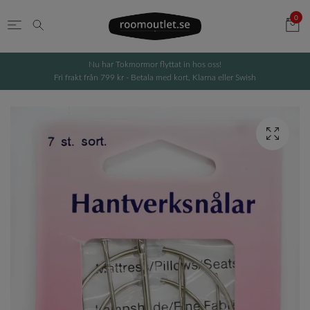
0
Nu har Tokmormor flyttat in hos oss!
Fri frakt från 799 kr - Betala med kort, Klarna eller Swish