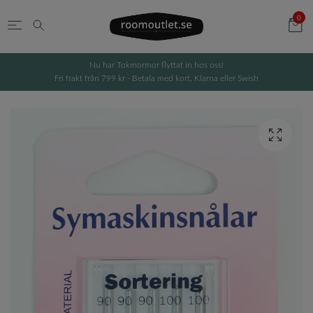
0
Nu har Tokmormor flyttat in hos oss!
Fri frakt från 799 kr - Betala med kort, Klarna eller Swish