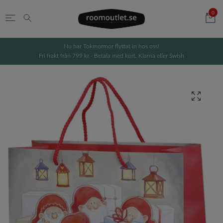
0
Nu har Tokmormor flyttat in hos oss!
Fri frakt från 799 kr - Betala med kort, Klarna eller Swish