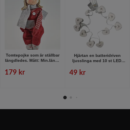
Tomtepojke som är ställbar
Hjärtan en batteridriven
längdledes. Mått: Min.längd
ljusslinga med 10 st LED-
40 cm, max längd 70 cm.
ljus från Multi agentur i vitt.
179 kr
49 kr