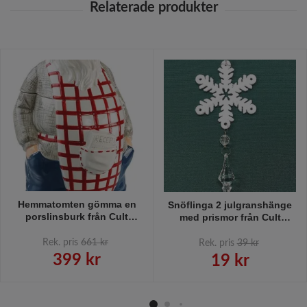
Hemmatomten gömma en
Snöflinga 2 julgranshänge
porslinsburk från Cult
med prismor från Cult
design som är den perfekta
design, färg vitt med glitter
burken för julgodis eller
och hängande prismor.
Rek. pris
661 kr
Rek. pris
39 kr
pepparkakor, mått höjd 32
399 kr
19 kr
cm, diameter 15 cm.