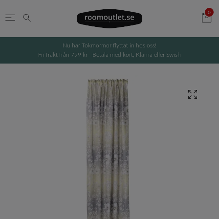
0
Nu har Tokmormor flyttat in hos oss!
Fri frakt från 799 kr - Betala med kort, Klarna eller Swish