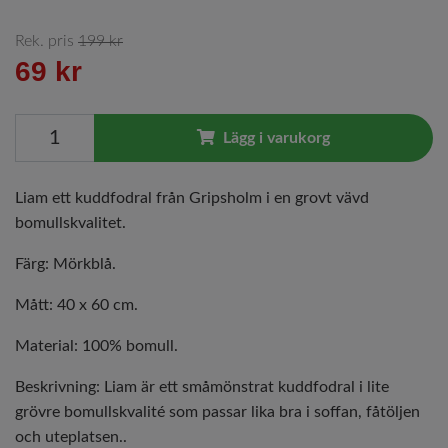
Rek. pris
199 kr
69 kr
Lägg i varukorg
Liam ett kuddfodral från Gripsholm i en grovt vävd
bomullskvalitet.
Färg: Mörkblå.
Mått: 40 x 60 cm.
Material: 100% bomull.
Beskrivning: Liam är ett småmönstrat kuddfodral i lite
grövre bomullskvalité som passar lika bra i soffan, fåtöljen
och uteplatsen..