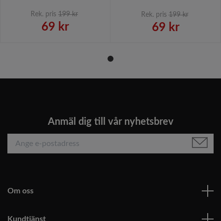
Rek. pris
199 kr
Rek. pris
199 kr
69 kr
69 kr
Anmäl dig till vår nyhetsbrev
Om oss
Kundtjänst