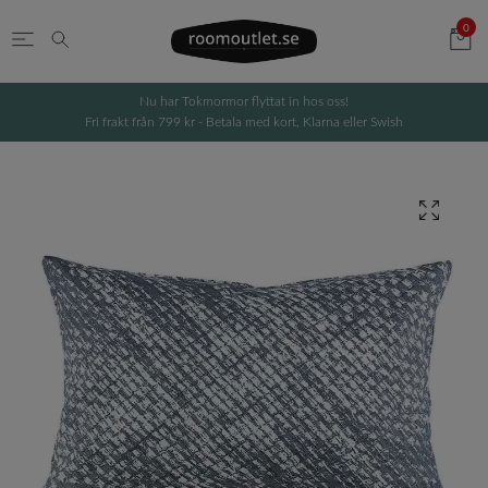
0
Nu har Tokmormor flyttat in hos oss!
Fri frakt från 799 kr - Betala med kort, Klarna eller Swish