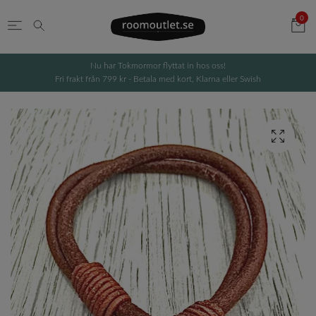
0
Nu har Tokmormor flyttat in hos oss!
Fri frakt från 799 kr - Betala med kort, Klarna eller Swish