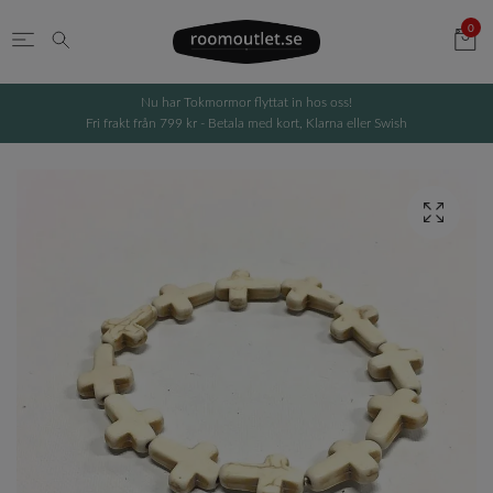
0
Nu har Tokmormor flyttat in hos oss!
Fri frakt från 799 kr - Betala med kort, Klarna eller Swish