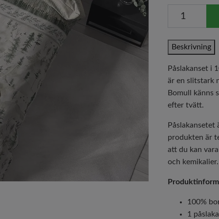
Beskrivning
Påslakanset i 
är en slitstark
Bomull känns s
efter tvätt.
Påslakansetet ä
produkten är te
att du kan vara
och kemikalier
Produktinform
100% bo
1 påslak