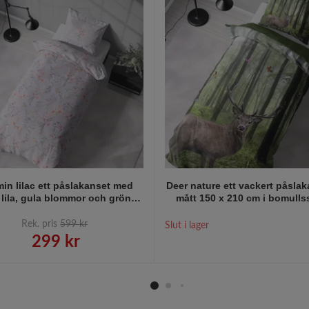
in lilac ett påslakanset med
Deer nature ett vackert påslak
 lila, gula blommor och gröna
mått 150 x 210 cm i bomulls
å en svagt lila botten i bomull
med ett vackert naturmönster
med dragkedja i botten.
knäppning i botten, från In
Rek. pris
599 kr
Slut i lager
design
299 kr