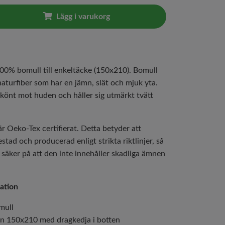
Lägg i varukorg
100% bomull till enkeltäcke (150x210). Bomull
 naturfiber som har en jämn, slät och mjuk yta.
könt mot huden och håller sig utmärkt tvätt
r Oeko-Tex certifierat. Detta betyder att
stad och producerad enligt strikta riktlinjer, så
 säker på att den inte innehåller skadliga ämnen
.
ation
mull
an 150x210 med dragkedja i botten