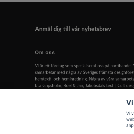
Anmäl dig till vår nyhetsbrev
Om oss
Vi är ett företag som specialiserat oss på partihandel. 
samarbetar med några av Sveriges främsta designför
hemtextil och heminredning. Några av våra samarbets
bl.a Gripsholm, Boel & Jan, Jakobsdals textil, Cult des
många fler.
Vi
Vi har som målsättning att kunna leverera den bästa 
designen till lägsta pris.
Vi v
web
anp