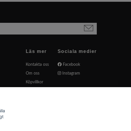
Läs mer
Sociala medier
Kontakta oss
Facebook
Om oss
Instagram
Köpvillkor
Varumärken
Presentkort
Sängkappor
lla
gt