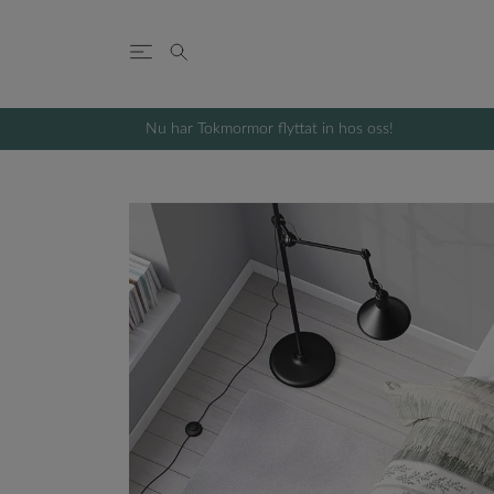
Nu har Tokmormor flyttat in hos oss!