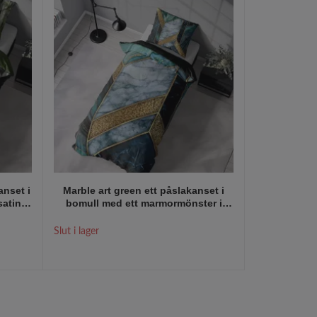
anset i
Marble art green ett påslakanset i
Bailey blue 
satin
bomull med ett marmormönster i
mörkblå
 i med
svart, vitt, grönt och guld med
knäppning 
dusia
knäppning i botten, från Indusia
R
Slut i lager
design