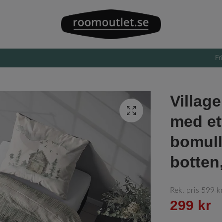
Fr
Village
med et
bomull
botten
Rek. pris
599 k
299 kr