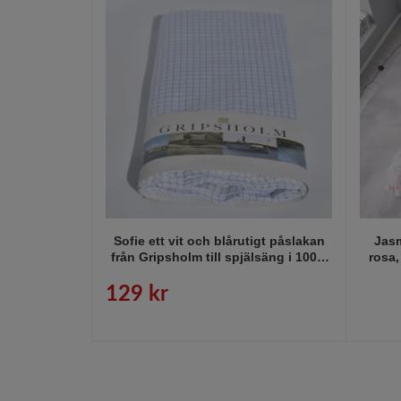
Sofie ett vit och blårutigt påslakan
Jasm
från Gripsholm till spjälsäng i 100%
rosa,
bomull.
blad p
129 kr