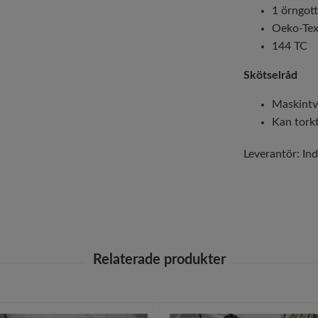
1 örngot
Oeko-Tex 
144 TC
Skötselråd
Maskintv
Kan tork
Leverantör:
Ind