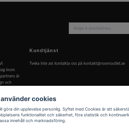
Kundtjänst
Vi
Tveka inte att kontakta oss på
kontakt@roomoutlet.se
etag inom
partners är
ign och
 använder cookies
Svenska
ill göra din upplevelse personlig. Syftet med Cookies är att säkerstä
bplatsens funktionalitet och säkerhet, föra statistik och kontinuerli
assa innehåll och marknadsföring.