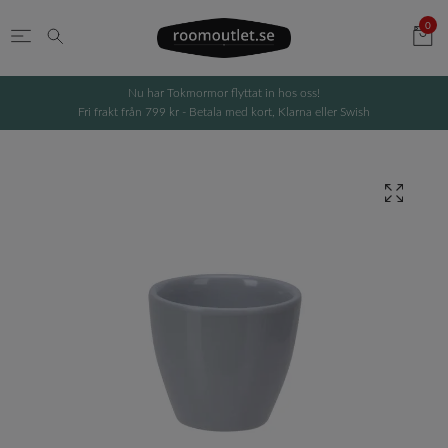
0
Nu har Tokmormor flyttat in hos oss!
Fri frakt från 799 kr - Betala med kort, Klarna eller Swish