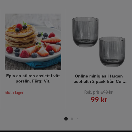
Epla en stilren assiett i vitt
Online miniglas i färgen
porslin. Färg: Vit.
asphalt i 2 pack från Cult
design, 17 cl.
Rek. pris
198 kr
Slut i lager
99 kr