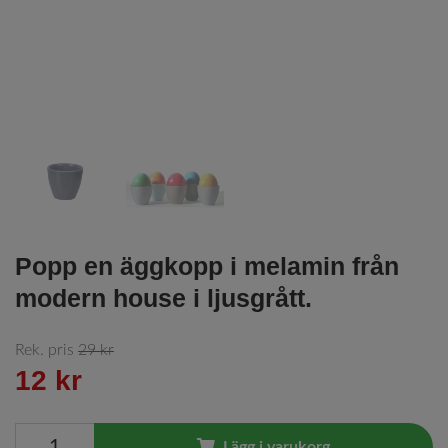
Popp en äggkopp i melamin från
modern house i ljusgrått.
Rek. pris
29 kr
12 kr
Lägg i varukorg