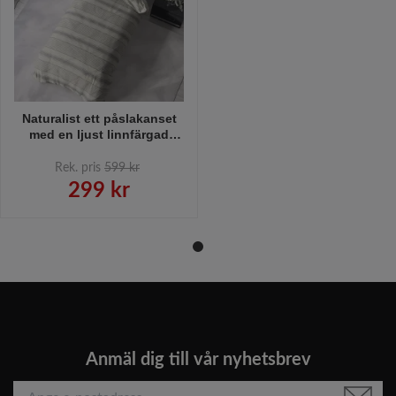
Naturalist ett påslakanset
med en ljust linnfärgad
botten och ett gråblått
mönster i bomull med
Rek. pris
599 kr
dragkedja i botten.
299 kr
Anmäl dig till vår nyhetsbrev