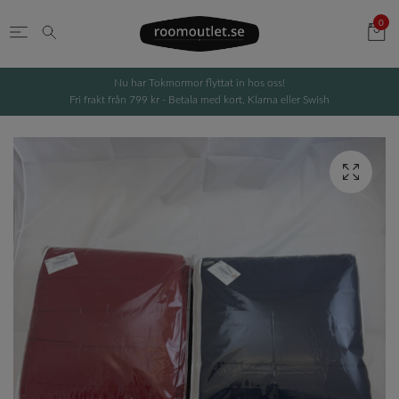
0
Nu har Tokmormor flyttat in hos oss!
Fri frakt från 799 kr - Betala med kort, Klarna eller Swish