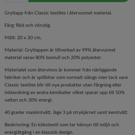
Grytlapp från Classic textiles i återvunnet material.
Färg: Röd och vitrutig.
Mått: 20 x 20 cm.
Material: Grytlappen är tillverkad av 99% återvunnet
material varav 80% bomull och 20% polyester.
Materialet som återvinns är kommer från närliggande
fabriker och är spillbitar som normalt slängs men tack vare
Classic textiles blir till nya produkter utan färgning eller
inblandning av andra kemikalier vilket sparar upp till 50%
vatten och 30% energi.
40 grader maskintvätt, läge 3 på strykjärnet samt kemtvätt.
Beskrivning: En kökstextil som tar hänsyn till miljö och
energiåtgång i en klassisk design.