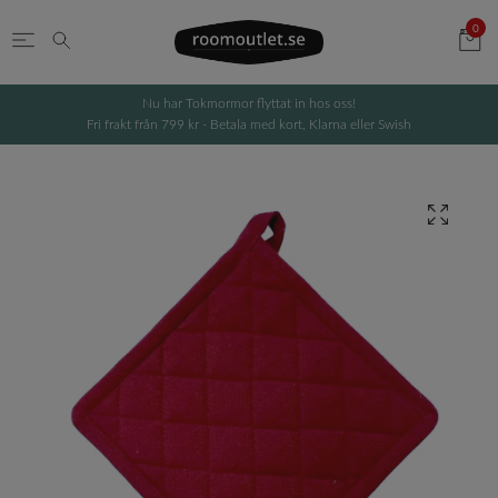
0
Nu har Tokmormor flyttat in hos oss!
Fri frakt från 799 kr - Betala med kort, Klarna eller Swish