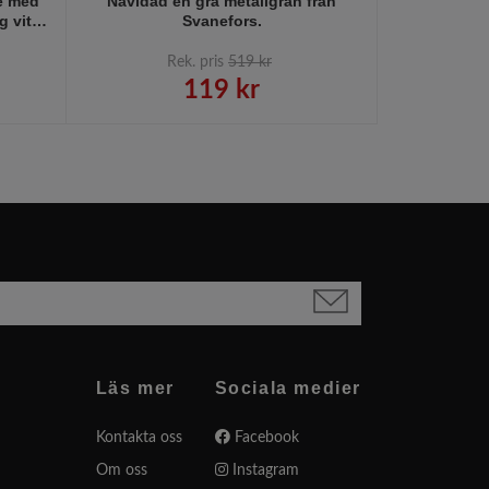
ge med
Navidad en grå metallgran från
Julklappse
g vit
Svanefors.
som knyts fa
smor.
4,5
Rek. pris
519 kr
R
119 kr
Läs mer
Sociala medier
Kontakta oss
Facebook
Om oss
Instagram