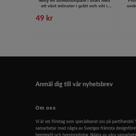
Nelly en bomullslöpare i svart med
Fros
ett vävt mönster i grått och vitt i
unde
bomull från Noble house, mått 40 x
140 cm.
49 kr
Anmäl dig till vår nyhetsbrev
Om oss
Vi är ett företag som specialiserat oss på partihandel. 
samarbetar med några av Sveriges främsta designför
hemtextil och heminredning. Några av våra samarbets