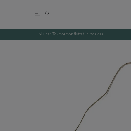
Nu har Tokmormor flyttat in hos oss!