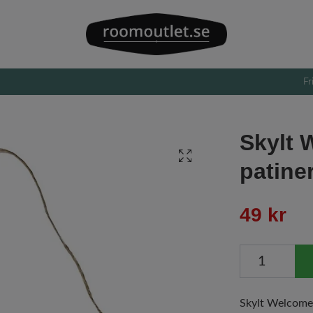
Fr
Skylt 
patine
49 kr
Skylt Welcome 