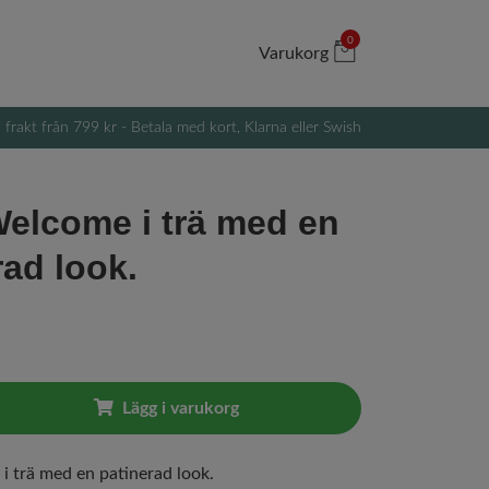
0
Varukorg
i frakt från 799 kr - Betala med kort, Klarna eller Swish
Welcome i trä med en
rad look.
Lägg i varukorg
i trä med en patinerad look.