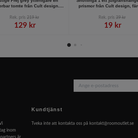
tige Frej grey ytterligare en
Snöflinga 1 ett julgranshän
rbar tomte från Cult design.
prismor från Cult design, fär
Färg: Grå och vit.
med glitter och hängande pri
Rek. pris
219 kr
Rek. pris
39 kr
129 kr
19 kr
Kundtjänst
Vi
Tveka inte att kontakta oss på
kontakt@roomoutlet.se
etag inom
partners är