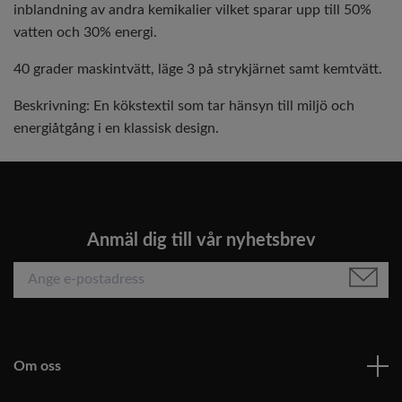
inblandning av andra kemikalier vilket sparar upp till 50%
vatten och 30% energi.
40 grader maskintvätt, läge 3 på strykjärnet samt kemtvätt.
Beskrivning: En kökstextil som tar hänsyn till miljö och
energiåtgång i en klassisk design.
Anmäl dig till vår nyhetsbrev
Om oss