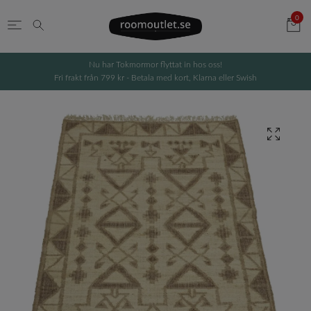
0
Nu har Tokmormor flyttat in hos oss!
Fri frakt från 799 kr - Betala med kort, Klarna eller Swish