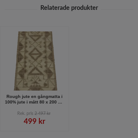
Rough jute en gångmatta i
100% jute i mått 80 x 200 cm
i färg natur och brun.
Rek. pris
2 497 kr
499 kr