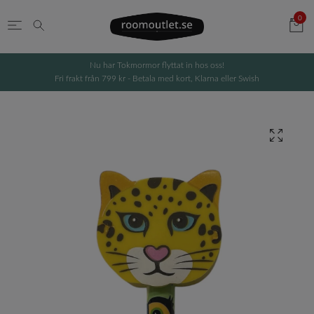
0
Nu har Tokmormor flyttat in hos oss!
Fri frakt från 799 kr - Betala med kort, Klarna eller Swish