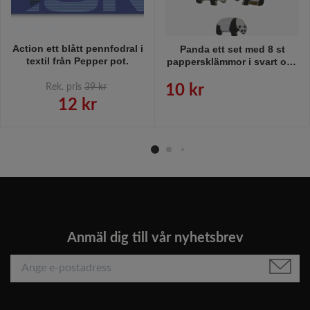
Action ett blått pennfodral i
Panda ett set med 8 st
textil från Pepper pot.
pappersklämmor i svart och
vitt i pandaform från
Hedlundgruppen.
Rek. pris
39 kr
10 kr
12 kr
Anmäl dig till vår nyhetsbrev