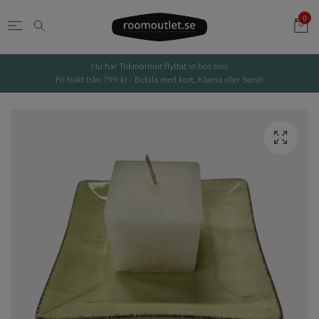
0
Nu har Tokmormor flyttat in hos oss!
Fri frakt från 799 kr - Betala med kort, Klarna eller Swish