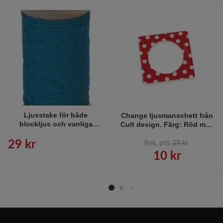
Ljusstake för både
Change ljusmanschett från
blockljus och vanliga
Cult design. Färg: Röd med
rustikljus i trä med ett grovt
vita prickar.
blått snöre lindat runt den.
29 kr
Rek. pris
29 kr
10 kr