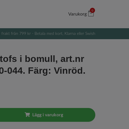
0
Varukorg
i frakt från 799 kr - Betala med kort, Klarna eller Swish
ofs i bomull, art.nr
0-044. Färg: Vinröd.
Lägg i varukorg