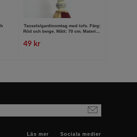
ch
Tassels/gardinomtag med tofs. Färg:
Tassels/G
Röd och beige. Mått: 70 cm. Material:
pärlor och 
Bomull och jute.
L
49 kr
59 kr
Läs mer
Sociala medier